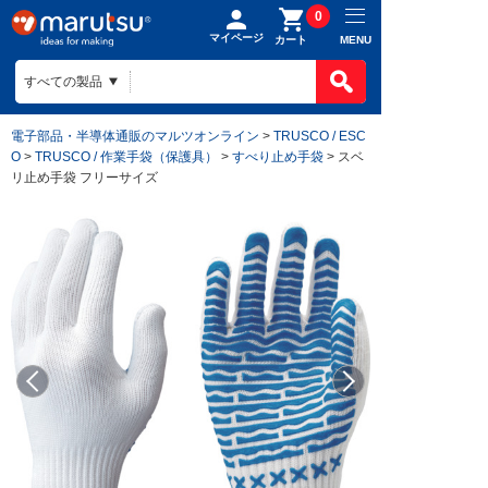
0
マイページ
MENU
カート
電子部品・半導体通販のマルツオンライン
>
TRUSCO / ESC
O
>
TRUSCO / 作業手袋（保護具）
>
すべり止め手袋
> スベ
リ止め手袋 フリーサイズ