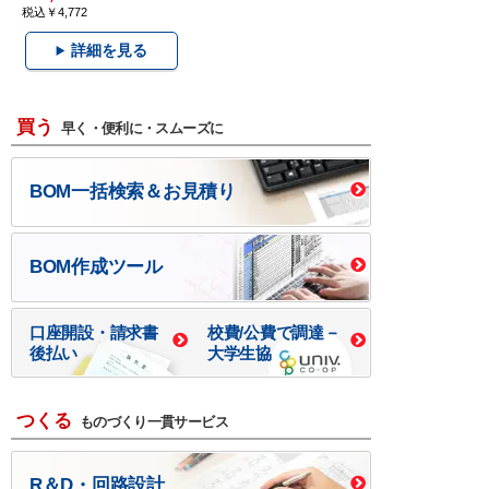
税込￥4,772
詳細を見る
買う
早く・便利に・スムーズに
BOM一括検索＆お見積り
BOM作成ツール
口座開設・請求書
校費/公費で調達－
後払い
大学生協
つくる
ものづくり一貫サービス
R＆D・回路設計