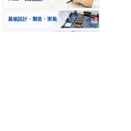
基板設計・製造・実装
ケース・ハーネス加工
※掲載されている価格には消費税、各種手数料が含まれ
ておりません。別途消費税およびお支払方法に応じた
手数料が必要になります。
※このホームページに掲載されている、記事・写真の一
部または全部をそのまま、または改変して利用・転
載・転用することを禁じます。
※商品によって販売価格が店頭価格と異なる場合がござ
います。
※弊社ではお客様が商品を選びやすくするためにデータ
シートの提供や技術情報、商品画像の表示を行ってい
ます。
しかしさまざまな事情により、これらの情報がすべて