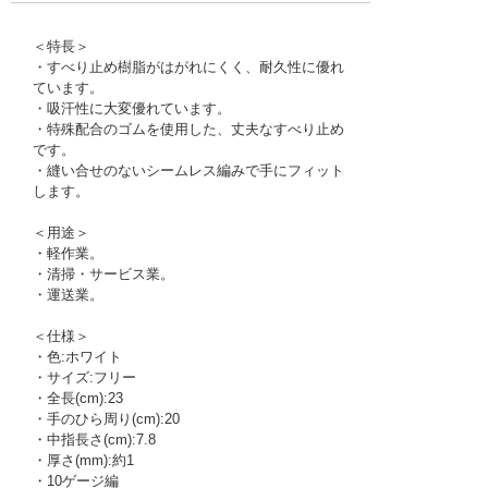
＜特長＞
・すべり止め樹脂がはがれにくく、耐久性に優れ
ています。
・吸汗性に大変優れています。
・特殊配合のゴムを使用した、丈夫なすべり止め
です。
・縫い合せのないシームレス編みで手にフィット
します。
＜用途＞
・軽作業。
・清掃・サービス業。
・運送業。
＜仕様＞
・色:ホワイト
・サイズ:フリー
・全長(cm):23
・手のひら周り(cm):20
・中指長さ(cm):7.8
・厚さ(mm):約1
・10ゲージ編