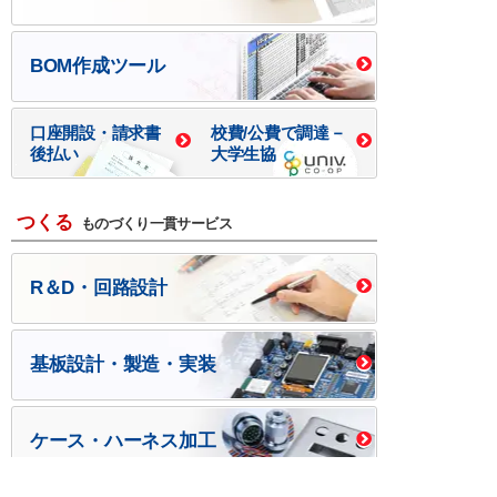
BOM作成ツール
口座開設・請求書
校費/公費で調達－
後払い
大学生協
つくる
ものづくり一貫サービス
R＆D・回路設計
基板設計・製造・実装
ケース・ハーネス加工