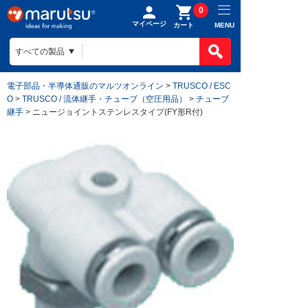
0
マイページ
MENU
カート
電子部品・半導体通販のマルツオンライン
>
TRUSCO / ESC
O
>
TRUSCO / 流体継手・チューブ（空圧用品）
>
チューブ
継手
> ニュージョイントステンレスタイプ(FY形R付)