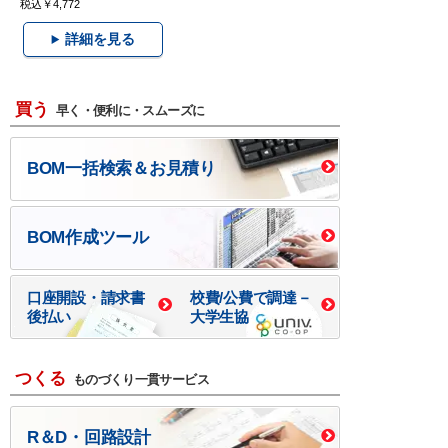
税込￥4,772
詳細を見る
買う
早く・便利に・スムーズに
BOM一括検索＆お見積り
BOM作成ツール
口座開設・請求書
校費/公費で調達－
後払い
大学生協
つくる
ものづくり一貫サービス
R＆D・回路設計