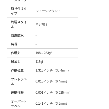
取り付けタ
シャーシマウント
イプ
終端スタイ
ネジ端子
ル
防塵防水
-
特長
-
作動力
198～283gf
解放力
113gf
作動位置
1.313インチ（33.4mm）
プレトラベ
0.015インチ（0.4mm）
ル
差動行程
0.001インチ（0.025mm）
オーバート
0.141インチ（3.6mm）
ラベル