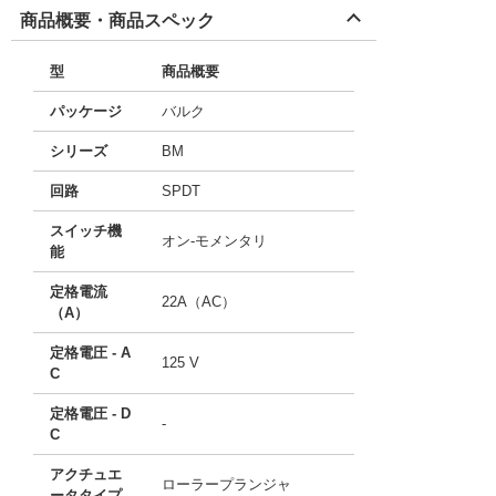
商品概要・商品スペック
型
商品概要
パッケージ
バルク
シリーズ
BM
回路
SPDT
スイッチ機
オン-モメンタリ
能
定格電流
22A（AC）
（A）
定格電圧 - A
125 V
C
定格電圧 - D
-
C
アクチュエ
ローラープランジャ
ータタイプ