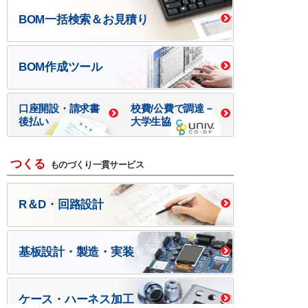
BOM一括検索＆お見積り
BOM作成ツール
口座開設・請求書
校費/公費で調達－
後払い
大学生協
つくる
ものづくり一貫サービス
R＆D・回路設計
基板設計・製造・実装
ケース・ハーネス加工