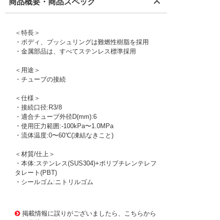
商品概要・商品スペック
＜特長＞
・ボディ、プッシュリングは難燃性樹脂を採用
・金属部品は、すべてステンレス標準採用
＜用途＞
・チューブの接続
＜仕様＞
・接続口径:R3/8
・適合チューブ外径D(mm):6
・使用圧力範囲:-100kPa〜1.0MPa
・流体温度:0〜60℃(凍結なきこと)
＜材質/仕上＞
・本体:ステンレス(SUS304)+ポリブチレンテレフ
タレート(PBT)
・シールゴム:ニトリルゴム
1174964 0000000200562312
!095! ZWT610DP4
掲載情報に誤りがございましたら、こちらから