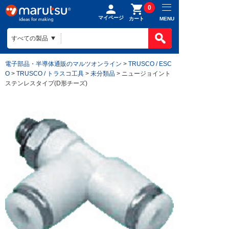
0
マイページ
MENU
カート
電子部品・半導体通販のマルツオンライン
>
TRUSCO / ESC
O
>
TRUSCO / トラスコ工具
>
未分類品
> ニュージョイント
ステンレスタイプ(D形チーズ)