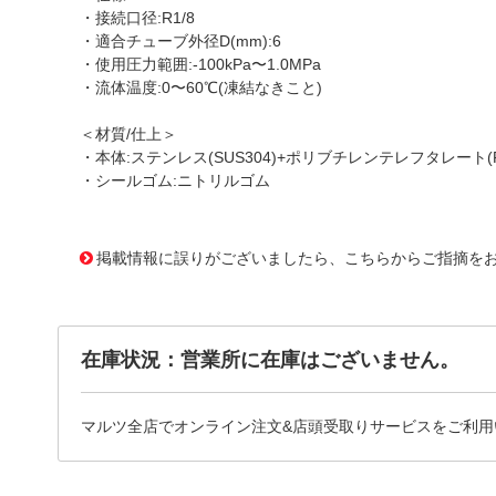
・接続口径:R1/8
・適合チューブ外径D(mm):6
・使用圧力範囲:-100kPa〜1.0MPa
・流体温度:0〜60℃(凍結なきこと)
＜材質/仕上＞
・本体:ステンレス(SUS304)+ポリブチレンテレフタレート(P
・シールゴム:ニトリルゴム
1174966 0000000200562314
!095! ZWT66DP4
掲載情報に誤りがございましたら、こちらからご指摘を
在庫状況：営業所に在庫はございません。
マルツ全店でオンライン注文&店頭受取りサービスをご利用