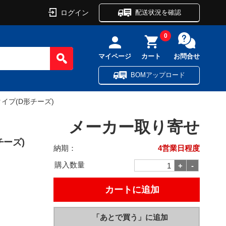
ログイン
配送状況を確認
0
マイページ
カート
お問合せ
BOMアップロード
イプ(D形チーズ)
メーカー取り寄せ
ーズ)
納期：
4営業日程度
購入数量