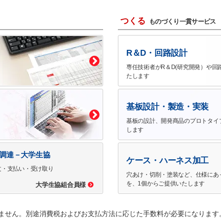
つくる
ものづくり一貫サービス
R＆D・回路設計
専任技術者がR＆D(研究開発）や回
たします
基板設計・製造・実装
基板の設計、開発商品のプロトタイ
します
で調達－大学生協
ケース・ハーネス加工
文・支払い・受け取り
穴あけ・切削・塗装など、仕様にあ
を、1個からご提供いたします
大学生協組合員様
ません。別途消費税およびお支払方法に応じた手数料が必要になります