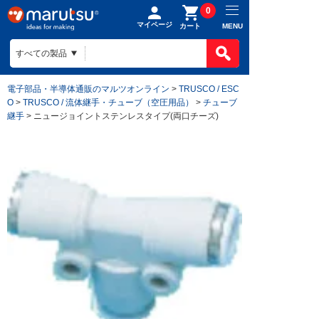
0
マイページ
MENU
カート
電子部品・半導体通販のマルツオンライン
>
TRUSCO / ESC
O
>
TRUSCO / 流体継手・チューブ（空圧用品）
>
チューブ
継手
> ニュージョイントステンレスタイプ(両口チーズ)