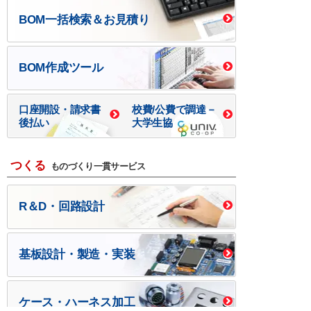
BOM一括検索＆お見積り
BOM作成ツール
口座開設・請求書
校費/公費で調達－
後払い
大学生協
つくる
ものづくり一貫サービス
R＆D・回路設計
基板設計・製造・実装
ケース・ハーネス加工