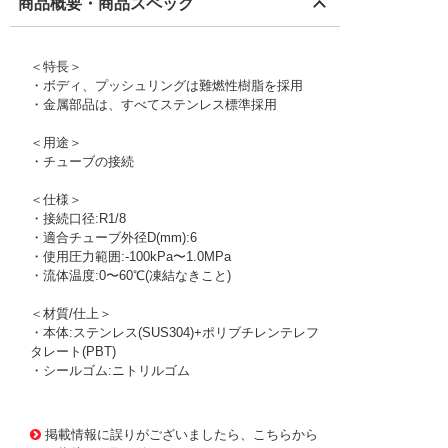
商品概要・商品スペック
＜特長＞
・ボディ、プッシュリングは難燃性樹脂を採用
・金属部品は、すべてステンレス標準採用
＜用途＞
・チューブの接続
＜仕様＞
・接続口径:R1/8
・適合チューブ外径D(mm):6
・使用圧力範囲:-100kPa〜1.0MPa
・流体温度:0〜60℃(凍結なきこと)
＜材質/仕上＞
・本体:ステンレス(SUS304)+ポリブチレンテレフ
タレート(PBT)
・シールゴム:ニトリルゴム
1174967 0000000200562315
!095! ZWT66P4
掲載情報に誤りがございましたら、こちらから