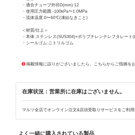
・適合チューブ外径D(mm):12
・使用圧力範囲:-100kPa〜1.0MPa
・流体温度:0〜60℃(凍結なきこと)
＜材質/仕上＞
・本体:ステンレス(SUS304)+ポリブチレンテレフタレート(P
・シールゴム:ニトリルゴム
1174985 0000000200562381
!095! ZWTR120P4
掲載情報に誤りがございましたら、こちらからご指摘を
在庫状況：営業所に在庫はございません。
マルツ全店でオンライン注文&店頭受取りサービスをご利用
よく一緒に購入されている製品