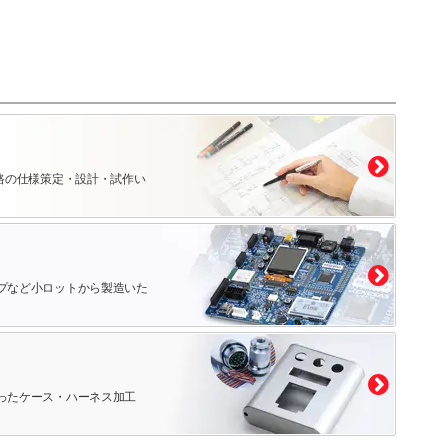
路の仕様策定・設計・試作い
プなど小ロットから製造いた
ったケース・ハーネス加工