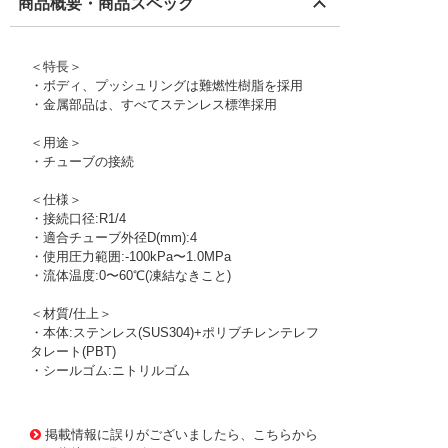
商品概要・商品スペック
＜特長＞
・ボディ、プッシュリングは難燃性樹脂を採用
・金属部品は、すべてステンレス標準採用
＜用途＞
・チューブの接続
＜仕様＞
・接続口径:R1/4
・適合チューブ外径D(mm):4
・使用圧力範囲:-100kPa〜1.0MPa
・流体温度:0〜60℃(凍結なきこと)
＜材質/仕上＞
・本体:ステンレス(SUS304)+ポリブチレンテレフ
タレート(PBT)
・シールゴム:ニトリルゴム
1174991 0000000200562387
!095! ZWTR48P4
掲載情報に誤りがございましたら、こちらから