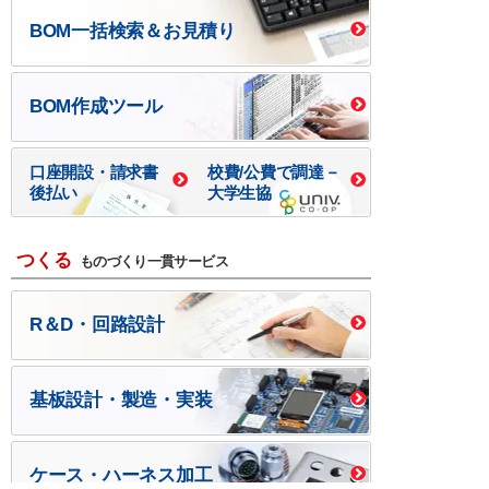
BOM一括検索＆お見積り
BOM作成ツール
口座開設・請求書
校費/公費で調達－
後払い
大学生協
つくる
ものづくり一貫サービス
R＆D・回路設計
基板設計・製造・実装
ケース・ハーネス加工