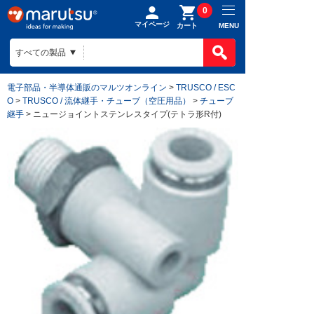
0
マイページ
MENU
カート
電子部品・半導体通販のマルツオンライン
>
TRUSCO / ESC
O
>
TRUSCO / 流体継手・チューブ（空圧用品）
>
チューブ
継手
> ニュージョイントステンレスタイプ(テトラ形R付)