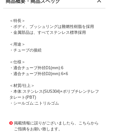
商品概要・商品スペック
＜特長＞
・ボディ、プッシュリングは難燃性樹脂を採用
・金属部品は、すべてステンレス標準採用
＜用途＞
・チューブの接続
＜仕様＞
・適合チューブ外径D1(mm):6
・適合チューブ外径D2(mm):6×6
＜材質/仕上＞
・本体:ステンレス(SUS304)+ポリブチレンテレフ
タレート(PBT)
・シールゴム:ニトリルゴム
1175023 0000000200562343
!095! ZWY660P4
掲載情報に誤りがございましたら、こちらから
ご指摘をお願い致します。