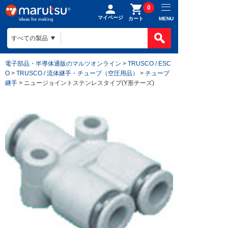
0
マイページ
MENU
カート
電子部品・半導体通販のマルツオンライン
>
TRUSCO / ESC
O
>
TRUSCO / 流体継手・チューブ（空圧用品）
>
チューブ
継手
> ニュージョイントステンレスタイプ(Y形チーズ)