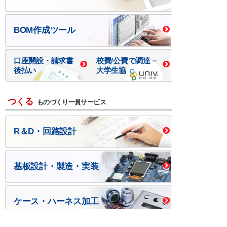
BOM作成ツール
口座開設・請求書
校費/公費で調達－
後払い
大学生協
つくる
ものづくり一貫サービス
R＆D・回路設計
基板設計・製造・実装
ケース・ハーネス加工