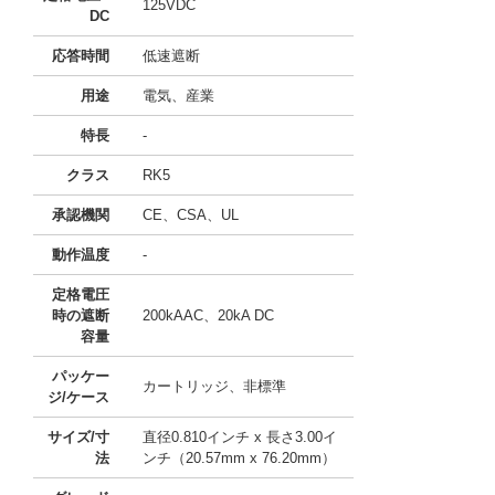
125VDC
DC
応答時間
低速遮断
用途
電気、産業
特長
-
クラス
RK5
承認機関
CE、CSA、UL
動作温度
-
定格電圧
時の遮断
200kAAC、20kA DC
容量
パッケー
カートリッジ、非標準
ジ/ケース
サイズ/寸
直径0.810インチ x 長さ3.00イ
法
ンチ（20.57mm x 76.20mm）