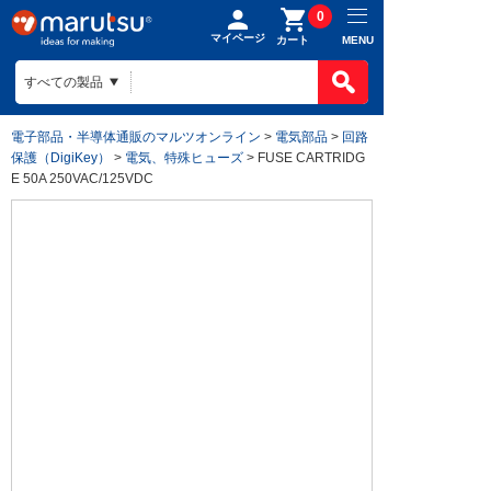
0
マイページ
MENU
カート
電子部品・半導体通販のマルツオンライン
>
電気部品
>
回路
保護（DigiKey）
>
電気、特殊ヒューズ
> FUSE CARTRIDG
E 50A 250VAC/125VDC