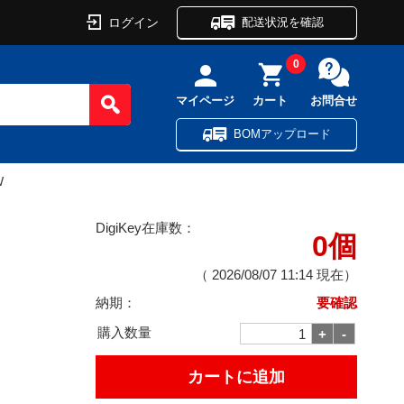
ログイン
配送状況を確認
0
マイページ
カート
お問合せ
BOMアップロード
W
DigiKey在庫数：
0個
（
2026/08/07 11:14
現在）
納期：
要確認
購入数量