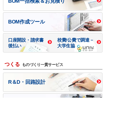
BOM一括検索＆お見積り
BOM作成ツール
口座開設・請求書
校費/公費で調達－
後払い
大学生協
つくる
ものづくり一貫サービス
R＆D・回路設計
基板設計・製造・実装
ケース・ハーネス加工