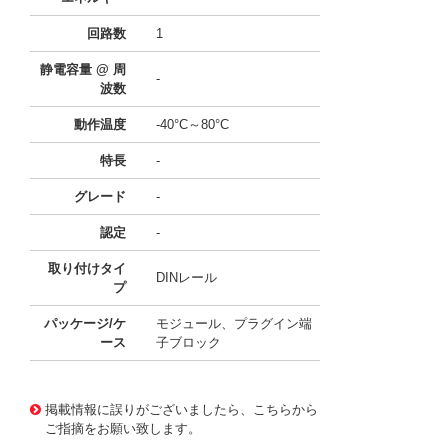
回路数
1
静電容量 @ 周
-
波数
動作温度
-40°C～80°C
特長
-
グレード
-
認定
-
取り付けタイ
DINレール
プ
パッケージ/ケ
モジュール、プラグイン端
ース
子ブロック
11752092
!041! BPM275IEC
掲載情報に誤りがございましたら、こちらから
ご指摘をお願い致します。