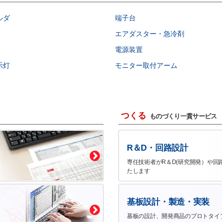
ルダ
端子台
エアダスター・急冷剤
電源装置
示灯
モニター取付アーム
つくる
ものづくり一貫サービス
R＆D・回路設計
専任技術者がR＆D(研究開発）や回
たします
基板設計・製造・実装
基板の設計、開発商品のプロトタイ