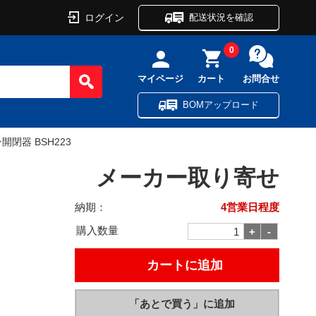
ログイン
配送状況を確認
0
マイページ
カート
お問合せ
BOMアップロード
開閉器 BSH223
メーカー取り寄せ
納期：
4営業日程度
購入数量