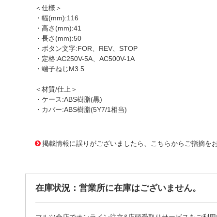
＜仕様＞
・幅(mm):116
・高さ(mm):41
・長さ(mm):50
・ボタン文字:FOR、REV、STOP
・定格:AC250V-5A、AC500V-1A
・端子ねじM3.5
＜材質/仕上＞
・ケース:ABS樹脂(黒)
・カバー:ABS樹脂(5Y7/1相当)
1175253
!095! BSH223
掲載情報に誤りがございましたら、こちらからご指摘を
在庫状況：営業所に在庫はございません。