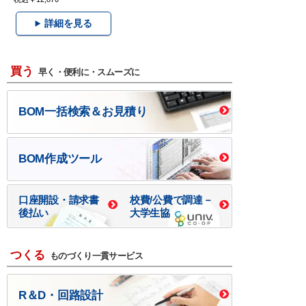
詳細を見る
買う
早く・便利に・スムーズに
BOM一括検索＆お見積り
BOM作成ツール
口座開設・請求書
校費/公費で調達－
後払い
大学生協
つくる
ものづくり一貫サービス
R＆D・回路設計