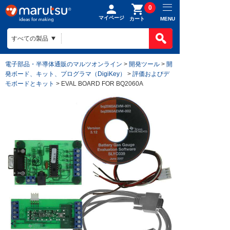
0
マイページ
MENU
カート
電子部品・半導体通販のマルツオンライン
>
開発ツール
>
開
発ボード、キット、プログラマ（DigiKey）
>
評価およびデ
モボードとキット
> EVAL BOARD FOR BQ2060A