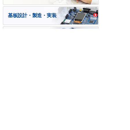
基板設計・製造・実装
ケース・ハーネス加工
※掲載されている価格には消費税、各種手数料が含まれ
ておりません。別途消費税およびお支払方法に応じた
手数料が必要になります。
※このホームページに掲載されている、記事・写真の一
部または全部をそのまま、または改変して利用・転
載・転用することを禁じます。
※商品によって販売価格が店頭価格と異なる場合がござ
います。
※弊社ではお客様が商品を選びやすくするためにデータ
シートの提供や技術情報、商品画像の表示を行ってい
ます。
しかしさまざまな事情により、これらの情報がすべて