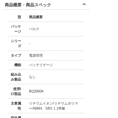
商品概要・商品スペック
型
商品概要
パッケ
バルク
ージ
シリー
-
ズ
タイプ
電源管理
機能
バッテリゲージ
組み込
なし
み製品
使用I
BQ2060A
C/部品
主要属
リチウムイオン/リチウムポリマ
性
ー/NiMH、SBS 1.1準拠
副次属