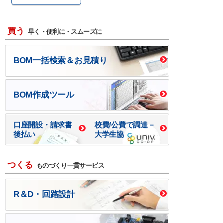
買う
早く・便利に・スムーズに
BOM一括検索＆お見積り
BOM作成ツール
口座開設・請求書
校費/公費で調達－
後払い
大学生協
つくる
ものづくり一貫サービス
R＆D・回路設計