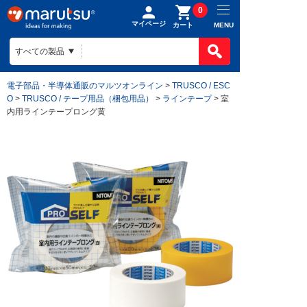
0
マイページ
MENU
カート
電子部品・半導体通販のマルツオンライン
>
TRUSCO / ESC
O
>
TRUSCO / テープ用品（梱包用品）
>
ラインテープ
> 室
内用ラインテープロング黄