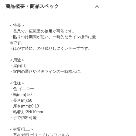
商品概要・商品スペック
＜特長＞
・長尺で、広範囲の使用が可能です。
・貼りつけ期間が短い、一時的なライン標示に最
適です。
・はがす時に、のり残りしにくいテープです。
＜用途＞
・屋内用。
・室内の通路や区画ラインの一時標示に。
＜仕様＞
・色:イエロー
・幅(mm):50
・長さ(m):50
・厚さ(mm):0.13
・粘着力:3N/10mm
・手で切断可能
＜材質/仕上＞
・基材:特殊ポリエチレンフィルム