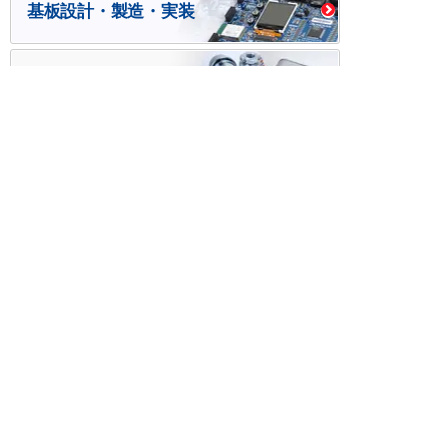
基板設計・製造・実装
ケース・ハーネス加工
※掲載されている価格には消費税、各種手数料が含まれ
ておりません。別途消費税およびお支払方法に応じた
手数料が必要になります。
※このホームページに掲載されている、記事・写真の一
部または全部をそのまま、または改変して利用・転
載・転用することを禁じます。
※商品によって販売価格が店頭価格と異なる場合がござ
います。
※弊社ではお客様が商品を選びやすくするためにデータ
シートの提供や技術情報、商品画像の表示を行ってい
ます。
しかしさまざまな事情により、これらの情報がすべて
正確であることを弊社が保証することはできません。
商品の正確な仕様等は各メーカーの最新のデータシー