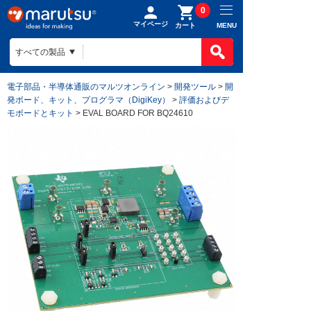
0
マイページ
MENU
カート
電子部品・半導体通販のマルツオンライン
>
開発ツール
>
開
発ボード、キット、プログラマ（DigiKey）
>
評価およびデ
モボードとキット
> EVAL BOARD FOR BQ24610