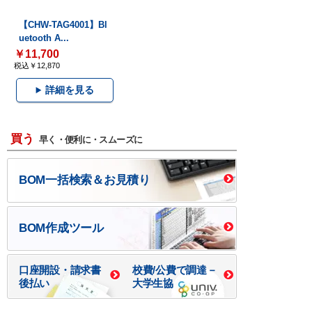
【CHW-TAG4001】Bl
uetooth A...
￥11,700
税込￥12,870
詳細を見る
買う
早く・便利に・スムーズに
BOM一括検索＆お見積り
BOM作成ツール
口座開設・請求書
校費/公費で調達－
後払い
大学生協