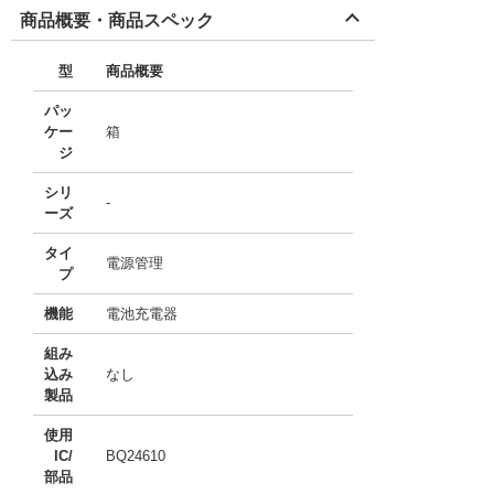
商品概要・商品スペック
型
商品概要
パッ
ケー
箱
ジ
シリ
-
ーズ
タイ
電源管理
プ
機能
電池充電器
組み
込み
なし
製品
使用
IC/
BQ24610
部品