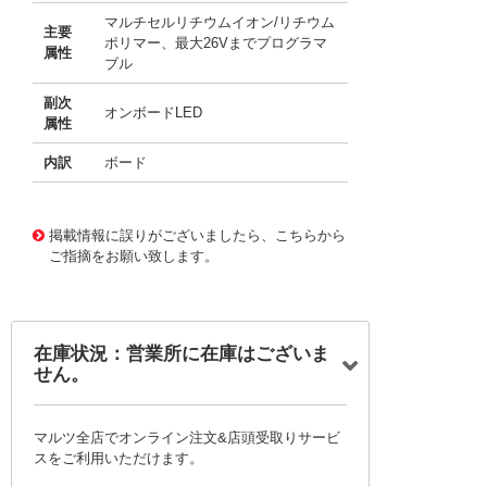
マルチセルリチウムイオン/リチウム
主要
ポリマー、最大26Vまでプログラマ
属性
ブル
副次
オンボードLED
属性
内訳
ボード
11753931 0000000201137988
!041! BQ24610EVM
掲載情報に誤りがございましたら、こちらから
ご指摘をお願い致します。
在庫状況：営業所に在庫はございま
せん。
マルツ全店でオンライン注文&店頭受取りサービ
スをご利用いただけます。