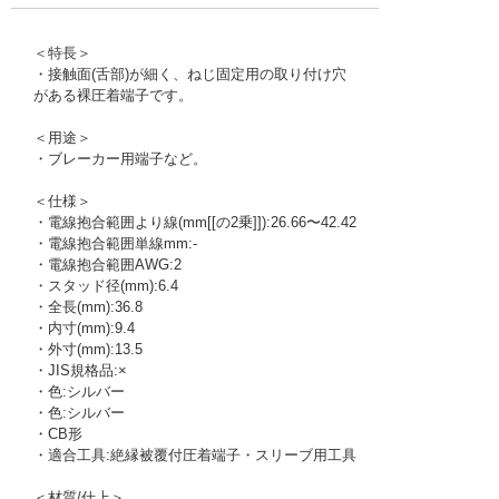
＜特長＞
・接触面(舌部)が細く、ねじ固定用の取り付け穴
がある裸圧着端子です。
＜用途＞
・ブレーカー用端子など。
＜仕様＞
・電線抱合範囲より線(mm[[の2乗]]):26.66〜42.42
・電線抱合範囲単線mm:-
・電線抱合範囲AWG:2
・スタッド径(mm):6.4
・全長(mm):36.8
・内寸(mm):9.4
・外寸(mm):13.5
・JIS規格品:×
・色:シルバー
・色:シルバー
・CB形
・適合工具:絶縁被覆付圧着端子・スリーブ用工具
＜材質/仕上＞