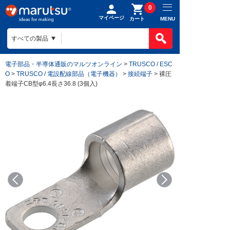
0
マイページ
MENU
カート
電子部品・半導体通販のマルツオンライン
>
TRUSCO / ESC
O
>
TRUSCO / 電設配線部品（電子機器）
>
接続端子
> 裸圧
着端子CB型φ6.4長さ36.8 (3個入)