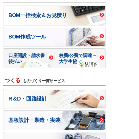
BOM一括検索＆お見積り
BOM作成ツール
口座開設・請求書
校費/公費で調達－
後払い
大学生協
つくる
ものづくり一貫サービス
R＆D・回路設計
基板設計・製造・実装