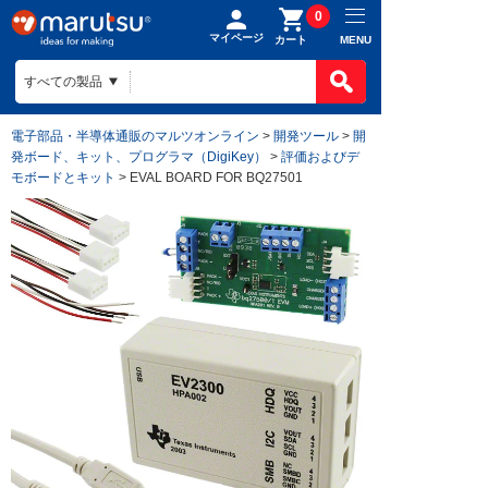
0
マイページ
MENU
カート
電子部品・半導体通販のマルツオンライン
>
開発ツール
>
開
発ボード、キット、プログラマ（DigiKey）
>
評価およびデ
モボードとキット
> EVAL BOARD FOR BQ27501