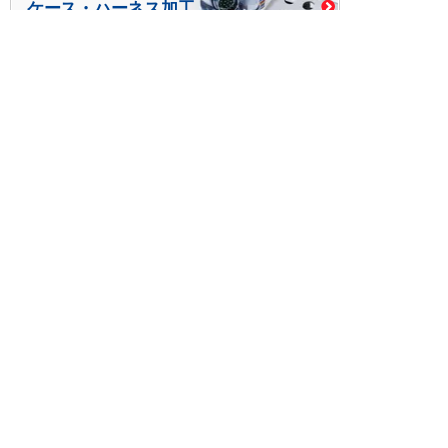
ケース・ハーネス加工
※掲載されている価格には消費税、各種手数料が含まれ
ておりません。別途消費税およびお支払方法に応じた
手数料が必要になります。
※このホームページに掲載されている、記事・写真の一
部または全部をそのまま、または改変して利用・転
載・転用することを禁じます。
※商品によって販売価格が店頭価格と異なる場合がござ
います。
※弊社ではお客様が商品を選びやすくするためにデータ
シートの提供や技術情報、商品画像の表示を行ってい
ます。
しかしさまざまな事情により、これらの情報がすべて
正確であることを弊社が保証することはできません。
商品の正確な仕様等は各メーカーの最新のデータシー
トで確認して頂きますようお願いいたします。
また、商品画像につきましても、当アイテムとは異な
るイメージ画像を表示している場合がございます。
ご注文の際はくれぐれもご注意願います。また、注文