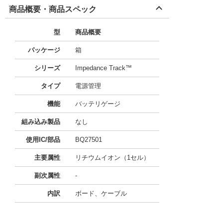
商品概要・商品スペック
型
商品概要
パッケージ
箱
シリーズ
Impedance Track™
タイプ
電源管理
機能
バッテリゲージ
組み込み製品
なし
使用IC/部品
BQ27501
主要属性
リチウムイオン（1セル）
副次属性
-
内訳
ボード、ケーブル
11754485
!041! BQ27501EVM