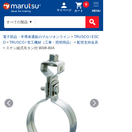
0
マイページ
MENU
カート
電子部品・半導体通販のマルツオンライン
>
TRUSCO / ESC
O
>
TRUSCO / 管工機材（工事・照明用品）
>
配管支持金具
> ステン組式吊タン付 W3/8-80A