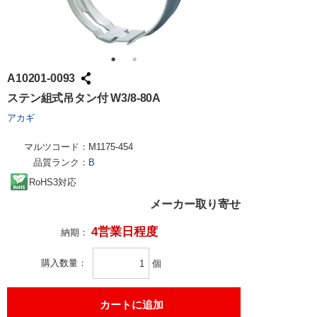
A10201-0093
ステン組式吊タン付 W3/8-80A
アカギ
マルツコード：
M1175-454
品質ランク：
B
RoHS3対応
メーカー取り寄せ
4営業日程度
納期：
購入数量
個