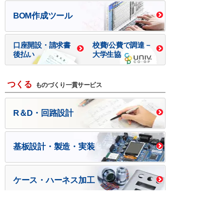
BOM作成ツール
口座開設・請求書
校費/公費で調達－
後払い
大学生協
つくる
ものづくり一貫サービス
R＆D・回路設計
基板設計・製造・実装
ケース・ハーネス加工
※掲載されている価格には消費税、各種手数料が含まれ