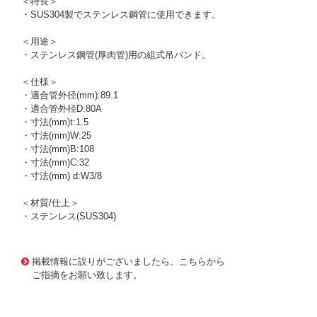
＜特長＞
・SUS304製でステンレス鋼管に使用できます。
＜用途＞
・ステンレス鋼管(厚肉管)用の組式吊バンド。
＜仕様＞
・適合管外径(mm):89.1
・適合管外径D:80A
・寸法(mm)t:1.5
・寸法(mm)W:25
・寸法(mm)B:108
・寸法(mm)C:32
・寸法(mm) d:W3/8
＜材質/仕上＞
・ステンレス(SUS304)
1175454
!095! A10201-0093
掲載情報に誤りがございましたら、こちらから
ご指摘をお願い致します。