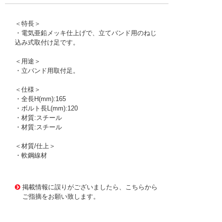
＜特長＞
・電気亜鉛メッキ仕上げで、立てバンド用のねじ
込み式取付け足です。
＜用途＞
・立バンド用取付足。
＜仕様＞
・全長H(mm):165
・ボルト長L(mm):120
・材質:スチール
・材質:スチール
＜材質/仕上＞
・軟鋼線材
1175513
!095! A10378-0056
掲載情報に誤りがございましたら、こちらから
ご指摘をお願い致します。