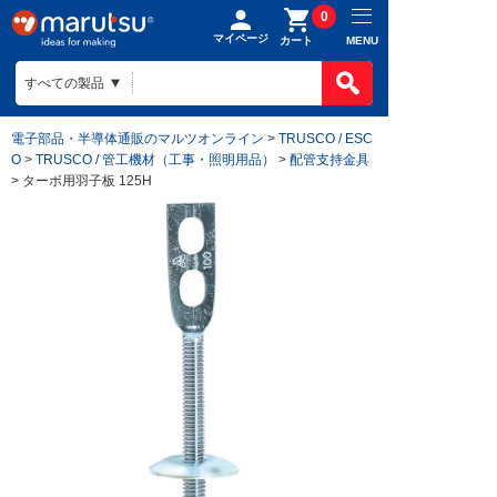
0
マイページ
MENU
カート
電子部品・半導体通販のマルツオンライン
>
TRUSCO / ESC
O
>
TRUSCO / 管工機材（工事・照明用品）
>
配管支持金具
> ターボ用羽子板 125H