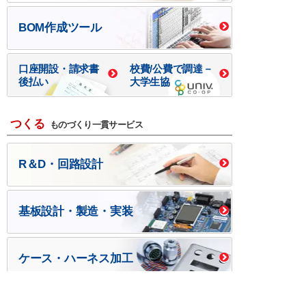
BOM作成ツール
口座開設・請求書
校費/公費で調達－
後払い
大学生協
つくる
ものづくり一貫サービス
R＆D・回路設計
基板設計・製造・実装
ケース・ハーネス加工