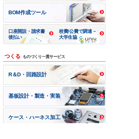
BOM作成ツール
口座開設・請求書
校費/公費で調達－
後払い
大学生協
つくる
ものづくり一貫サービス
R＆D・回路設計
基板設計・製造・実装
ケース・ハーネス加工