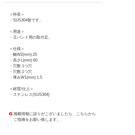
＜特長＞
・SUS304製です。
＜用途＞
・立バンド用の取付足。
＜仕様＞
・幅W2(mm):25
・高さL(mm):60
・穴数:1つ穴
・穴数:1つ穴
・厚みW1(mm):1.5
＜材質/仕上＞
・ステンレス(SUS304)
1175526
!095! A10387-0055
掲載情報に誤りがございましたら、こちらから
ご指摘をお願い致します。