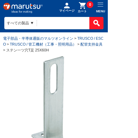
0
マイページ
MENU
カート
電子部品・半導体通販のマルツオンライン
>
TRUSCO / ESC
O
>
TRUSCO / 管工機材（工事・照明用品）
>
配管支持金具
> ステン一ツ穴T足 25X60H