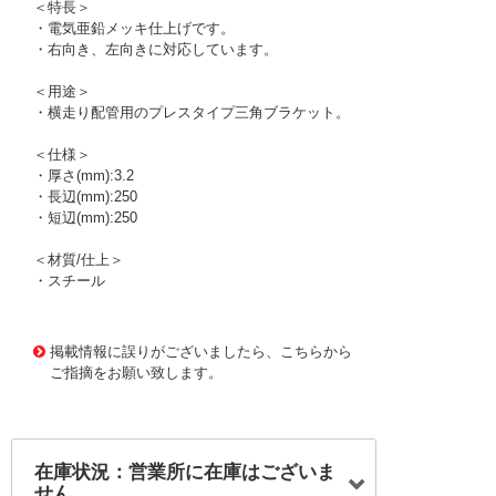
＜特長＞
・電気亜鉛メッキ仕上げです。
・右向き、左向きに対応しています。
＜用途＞
・横走り配管用のプレスタイプ三角ブラケット。
＜仕様＞
・厚さ(mm):3.2
・長辺(mm):250
・短辺(mm):250
＜材質/仕上＞
・スチール
1175551
!095! A10655-0039
掲載情報に誤りがございましたら、こちらから
ご指摘をお願い致します。
在庫状況：営業所に在庫はございま
せん。