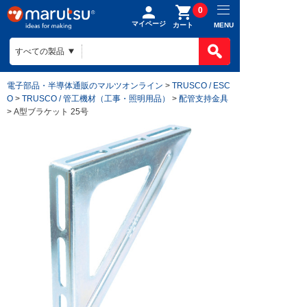
0
マイページ
MENU
カート
電子部品・半導体通販のマルツオンライン
>
TRUSCO / ESC
O
>
TRUSCO / 管工機材（工事・照明用品）
>
配管支持金具
> A型ブラケット 25号