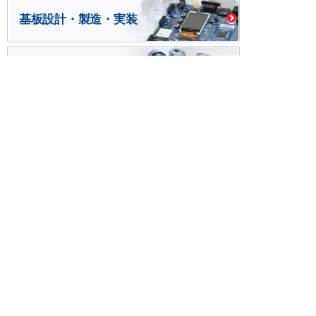
基板設計・製造・実装
ケース・ハーネス加工
※掲載されている価格には消費税、各種手数料が含まれ
ておりません。別途消費税およびお支払方法に応じた
手数料が必要になります。
※このホームページに掲載されている、記事・写真の一
部または全部をそのまま、または改変して利用・転
載・転用することを禁じます。
※商品によって販売価格が店頭価格と異なる場合がござ
います。
※弊社ではお客様が商品を選びやすくするためにデータ
シートの提供や技術情報、商品画像の表示を行ってい
ます。
しかしさまざまな事情により、これらの情報がすべて
正確であることを弊社が保証することはできません。
商品の正確な仕様等は各メーカーの最新のデータシー