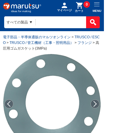
0
マイページ
MENU
カート
電子部品・半導体通販のマルツオンライン
>
TRUSCO / ESC
O
>
TRUSCO / 管工機材（工事・照明用品）
>
フランジ
> 高
圧用ゴムガスケット(3MPa)