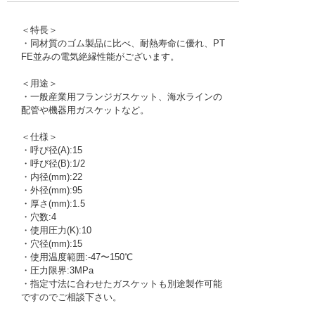
＜特長＞
・同材質のゴム製品に比べ、耐熱寿命に優れ、PT
FE並みの電気絶縁性能がございます。
＜用途＞
・一般産業用フランジガスケット、海水ラインの
配管や機器用ガスケットなど。
＜仕様＞
・呼び径(A):15
・呼び径(B):1/2
・内径(mm):22
・外径(mm):95
・厚さ(mm):1.5
・穴数:4
・使用圧力(K):10
・穴径(mm):15
・使用温度範囲:-47〜150℃
・圧力限界:3MPa
・指定寸法に合わせたガスケットも別途製作可能
ですのでご相談下さい。