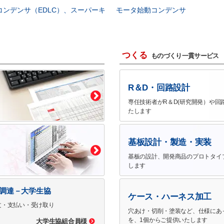
コンデンサ（EDLC）、スーパーキ
モータ始動コンデンサ
つくる
ものづくり一貫サービス
R＆D・回路設計
専任技術者がR＆D(研究開発）や回
たします
基板設計・製造・実装
基板の設計、開発商品のプロトタイ
します
で調達－大学生協
ケース・ハーネス加工
文・支払い・受け取り
穴あけ・切削・塗装など、仕様にあ
を、1個からご提供いたします
大学生協組合員様