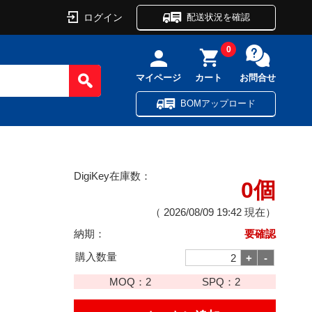
ログイン
配送状況を確認
0
マイページ
カート
お問合せ
BOMアップロード
DigiKey在庫数：
0個
（
2026/08/09 19:42
現在）
納期：
要確認
購入数量
MOQ：
2
SPQ：
2