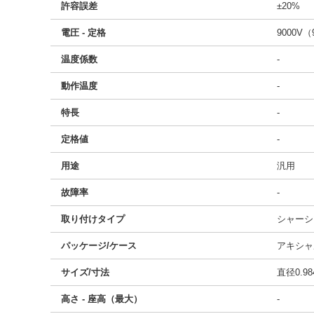
許容誤差
±20%
電圧 - 定格
9000V（
温度係数
-
動作温度
-
特長
-
定格値
-
用途
汎用
故障率
-
取り付けタイプ
シャーシ
パッケージ/ケース
アキシャル
サイズ/寸法
直径0.98
高さ - 座高（最大）
-