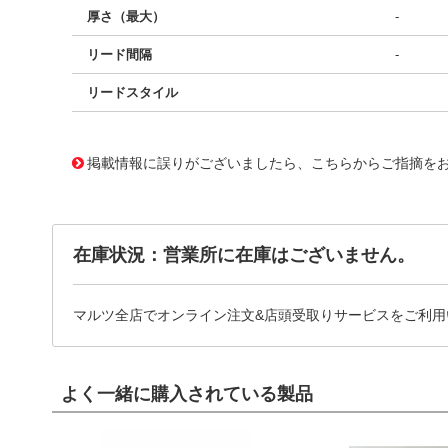
厚さ（最大）
-
リード間隔
-
リードスタイル
11758279
!041! BS025016WC25038BH1
掲載情報に誤りがございましたら、こちらからご指摘を
在庫状況：営業所に在庫はございません。
マルツ全店でオンライン注文&店頭受取りサービスをご利用
よく一緒に購入されている製品