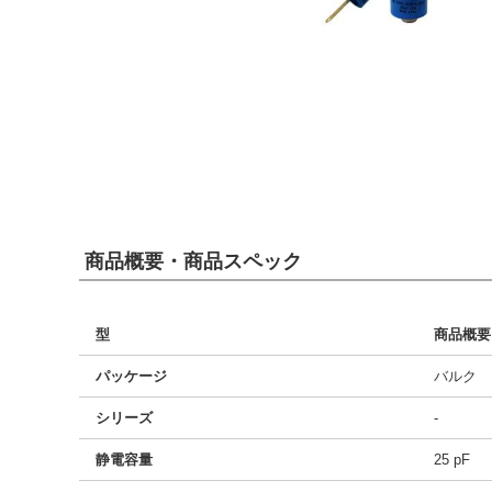
商品概要・商品スペック
型
商品概要
パッケージ
バルク
シリーズ
-
静電容量
25 pF