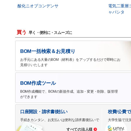
酸化ニオブコンデンサ
電気二重層
ャパシタ
買う
早く・便利に・スムーズに
BOM一括検索＆お見積り
お手元にある大量のBOM（材料表）をアップするだけで即時にお
見積りいたします
BOM作成ツール
BOM作成機能で、BOMの新規作成、追加・変更・削除、版管理
ができます
口座開設・請求書後払い
校費/公費
手続きカンタン、お支払いは便利な請求書後払いで
大学生協で注
すべての法人様