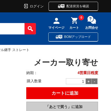
ログイン
配送状況を確認
0
マイページ
カート
お問合せ
BOMアップロード
マル継手 ストレート
メーカー取り寄せ
納期：
4営業日程度
購入数量