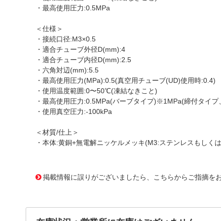
・最高使用圧力:0.5MPa
＜仕様＞
・接続口径:M3×0.5
・適合チューブ外径D(mm):4
・適合チューブ内径D(mm):2.5
・六角対辺(mm):5.5
・最高使用圧力(MPa):0.5(真空用チューブ(UD)使用時:0.4)
・使用温度範囲:0〜50℃(凍結なきこと)
・最高使用圧力:0.5MPa(バーブタイプ)※1MPa(締付タイプ
・使用真空圧力:-100kPa
＜材質/仕上＞
・本体:黄銅+無電解ニッケルメッキ(M3:ステンレスもしく
1175843
!095! LC-0425-M3
掲載情報に誤りがございましたら、こちらからご指摘を