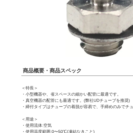
商品概要・商品スペック
＜特長＞
・小型機器や、省スペースの細かい配管に最適です。
・真空機器の配管にも最適です。(弊社UDチューブを推奨)
・締付タイプはチューブの着脱が容易で、手締めのみでチ
＜用途＞
・使用流体:空気
・使用温度範囲:0〜50℃(凍結なきこと)