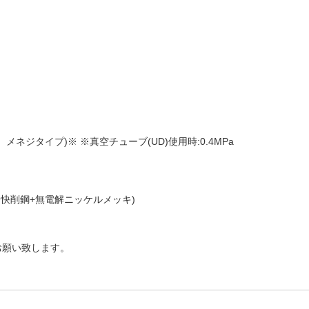
、メネジタイプ)※ ※真空チューブ(UD)使用時:0.4MPa
は快削鋼+無電解ニッケルメッキ)
お願い致します。