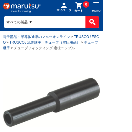
0
マイページ
MENU
カート
電子部品・半導体通販のマルツオンライン
>
TRUSCO / ESC
O
>
TRUSCO / 流体継手・チューブ（空圧用品）
>
チューブ
継手
> チューブフィッティング 違径ニップル