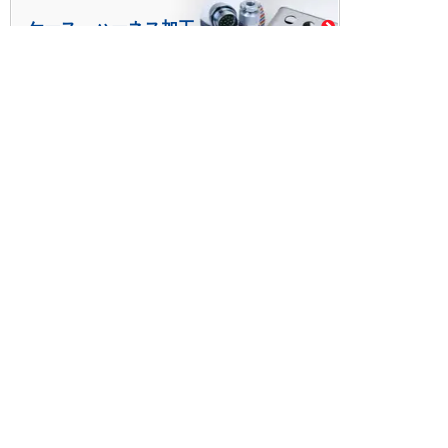
ケース・ハーネス加工
※掲載されている価格には消費税、各種手数料が含まれ
ておりません。別途消費税およびお支払方法に応じた
手数料が必要になります。
※このホームページに掲載されている、記事・写真の一
部または全部をそのまま、または改変して利用・転
載・転用することを禁じます。
※商品によって販売価格が店頭価格と異なる場合がござ
います。
※弊社ではお客様が商品を選びやすくするためにデータ
シートの提供や技術情報、商品画像の表示を行ってい
ます。
しかしさまざまな事情により、これらの情報がすべて
正確であることを弊社が保証することはできません。
商品の正確な仕様等は各メーカーの最新のデータシー
トで確認して頂きますようお願いいたします。
また、商品画像につきましても、当アイテムとは異な
るイメージ画像を表示している場合がございます。