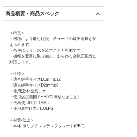
商品概要・商品スペック
＜特長＞
・機種により取付け後、チューブの取出角度が変
えられます。
・条件により、水を流すことも可能です。
・機種を豊富に取り揃え、あらゆる空気圧配管に
対応します。
＜仕様＞
・適合継手サイズD1(mm):12
・適合継手サイズD2(mm):8
・使用流体:空気、水
・使用温度範囲:0〜60℃(凍結なきこと)
・最高使用圧力:1MPa
・使用真空圧力:-100kPa
＜材質/仕上＞
・本体:ポリブチレンテレフタレート(PBT)