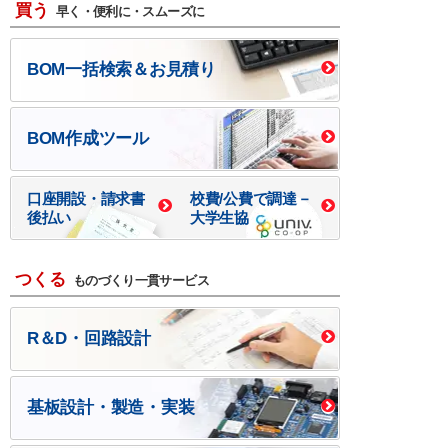
買う
早く・便利に・スムーズに
BOM一括検索＆お見積り
BOM作成ツール
口座開設・請求書
校費/公費で調達－
後払い
大学生協
つくる
ものづくり一貫サービス
R＆D・回路設計
基板設計・製造・実装