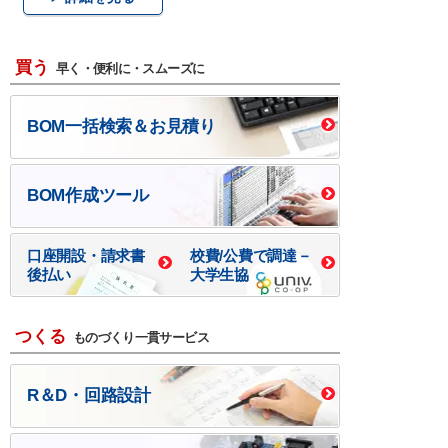
買う
早く・便利に・スムーズに
BOM一括検索＆お見積り
BOM作成ツール
口座開設・請求書
校費/公費で調達－
後払い
大学生協
つくる
ものづくり一貫サービス
R＆D・回路設計