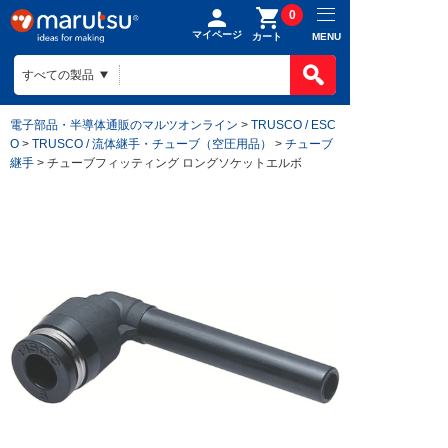
0
マイページ
MENU
カート
電子部品・半導体通販のマルツオンライン
>
TRUSCO / ESC
O
>
TRUSCO / 流体継手・チューブ（空圧用品）
>
チューブ
継手
> チューブフィッティング ロングソケットエルボ