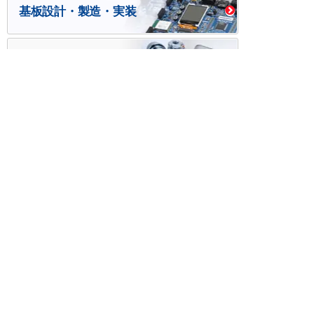
基板設計・製造・実装
ケース・ハーネス加工
※掲載されている価格には消費税、各種手数料が含まれ
ておりません。別途消費税およびお支払方法に応じた
手数料が必要になります。
※このホームページに掲載されている、記事・写真の一
部または全部をそのまま、または改変して利用・転
載・転用することを禁じます。
※商品によって販売価格が店頭価格と異なる場合がござ
います。
※弊社ではお客様が商品を選びやすくするためにデータ
シートの提供や技術情報、商品画像の表示を行ってい
ます。
しかしさまざまな事情により、これらの情報がすべて
正確であることを弊社が保証することはできません。
商品の正確な仕様等は各メーカーの最新のデータシー