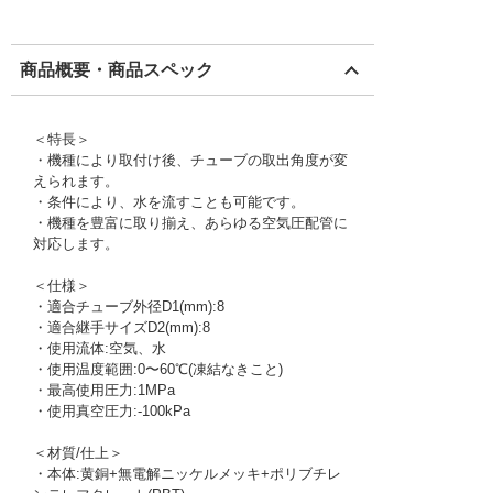
商品概要・商品スペック
＜特長＞
・機種により取付け後、チューブの取出角度が変
えられます。
・条件により、水を流すことも可能です。
・機種を豊富に取り揃え、あらゆる空気圧配管に
対応します。
＜仕様＞
・適合チューブ外径D1(mm):8
・適合継手サイズD2(mm):8
・使用流体:空気、水
・使用温度範囲:0〜60℃(凍結なきこと)
・最高使用圧力:1MPa
・使用真空圧力:-100kPa
＜材質/仕上＞
・本体:黄銅+無電解ニッケルメッキ+ポリブチレ