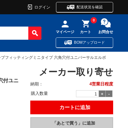
ログイン
配送状況を確認
0
マイページ
カート
お問合せ
BOMアップロード
ーブフィッティングミニタイプ 六角穴付ユニバーサルエルボ
メーカー取り寄せ
穴付ユニ
納期：
4営業日程度
購入数量