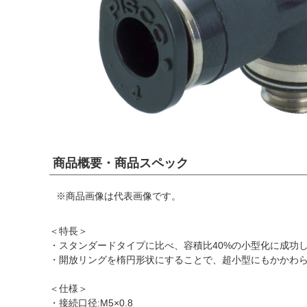
商品概要・商品スペック
※商品画像は代表画像です。
＜特長＞
・スタンダードタイプに比べ、容積比40%の小型化に成功
・開放リングを楕円形状にすることで、超小型にもかかわ
＜仕様＞
・接続口径:M5×0.8