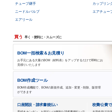
チューブ継手
カップリン
ニードルバルブ
エアチュー
エアリール
買う
早く・便利に・スムーズに
BOM一括検索＆お見積り
お手元にある大量のBOM（材料表）をアップするだけで即時にお
見積りいたします
BOM作成ツール
BOM作成機能で、BOMの新規作成、追加・変更・削除、版管理
ができます
口座開設・請求書後払い
校費/公費
手続きカンタン、お支払いは便利な請求書後払いで
大学生協で注