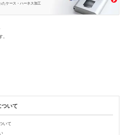
ったケース・ハーネス加工
。
す。
について
ついて
い