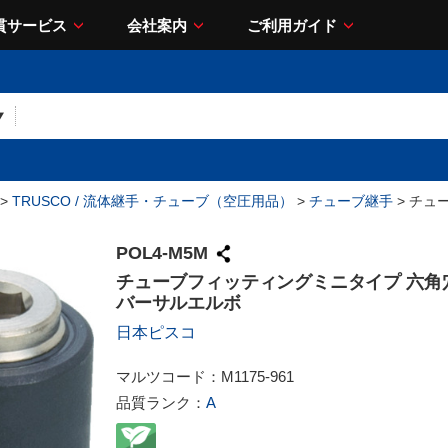
貫サービス
会社案内
ご利用ガイド
>
TRUSCO / 流体継手・チューブ（空圧用品）
>
チューブ継手
> チュ
POL4-M5M
チューブフィッティングミニタイプ 六角
バーサルエルボ
日本ピスコ
マルツコード：
M1175-961
品質ランク：
A