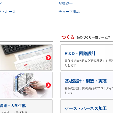
グ
配管継手
ブ・ホース
チューブ用品
つくる
ものづくり一貫サービス
R＆D・回路設計
専任技術者がR＆D(研究開発）や回
たします
基板設計・製造・実装
基板の設計、開発商品のプロトタイ
します
で調達－大学生協
ケース・ハーネス加工
文・支払い・受け取り