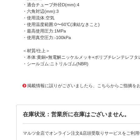
・適合チューブ外径D(mm):4
・六角対辺(mm):3
・使用流体:空気
・使用温度範囲:0〜60℃(凍結なきこと)
・最高使用圧力:1MPa
・使用真空圧力:-100kPa
＜材質/仕上＞
・本体:黄銅+無電解ニッケルメッキ+ポリブチレンテレフタレー
・シールゴム:ニトリルゴム(NBR)
1175961
!095! POL4-M5M
掲載情報に誤りがございましたら、こちらからご指摘を
在庫状況：営業所に在庫はございません。
マルツ全店でオンライン注文&店頭受取りサービスをご利用