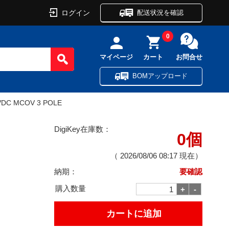
ログイン
配送状況を確認
0
マイページ
カート
お問合せ
BOMアップロード
VDC MCOV 3 POLE
DigiKey在庫数：
0個
（
2026/08/06 08:17
現在）
納期：
要確認
購入数量