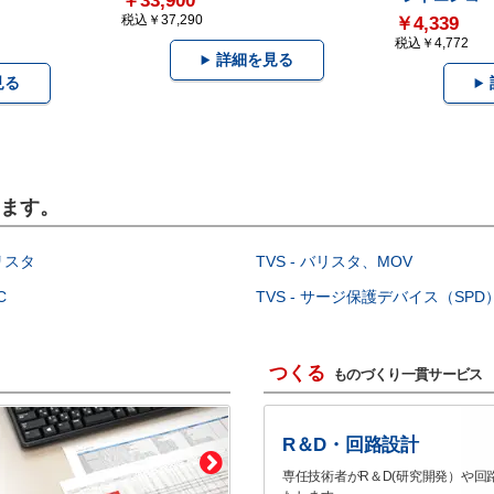
￥33,900
税込￥37,290
￥4,339
税込￥4,772
詳細を見る
見る
います。
イリスタ
TVS - バリスタ、MOV
C
TVS - サージ保護デバイス（SPD
つくる
ものづくり一貫サービス
R＆D・回路設計
専任技術者がR＆D(研究開発）や回