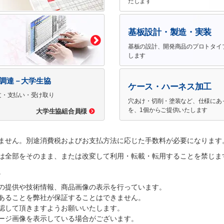
たします
基板設計・製造・実装
基板の設計、開発商品のプロトタイ
します
で調達－大学生協
ケース・ハーネス加工
文・支払い・受け取り
穴あけ・切削・塗装など、仕様にあ
を、1個からご提供いたします
大学生協組合員様
ません。別途消費税およびお支払方法に応じた手数料が必要になります
は全部をそのまま、または改変して利用・転載・転用することを禁じま
。
の提供や技術情報、商品画像の表示を行っています。
あることを弊社が保証することはできません。
認して頂きますようお願いいたします。
ージ画像を表示している場合がございます。