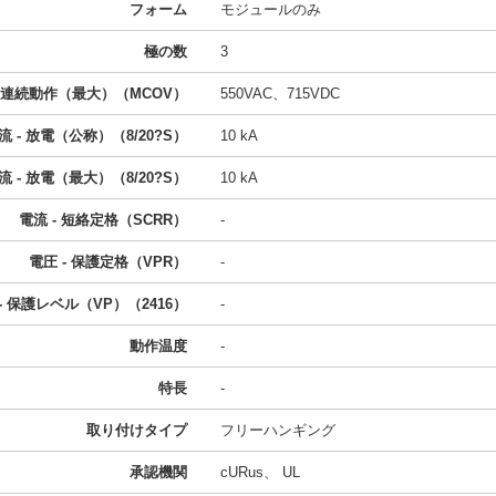
フォーム
モジュールのみ
極の数
3
- 連続動作（最大）（MCOV）
550VAC、715VDC
流 - 放電（公称）（8/20?S）
10 kA
流 - 放電（最大）（8/20?S）
10 kA
電流 - 短絡定格（SCRR）
-
電圧 - 保護定格（VPR）
-
- 保護レベル（VP）（2416）
-
動作温度
-
特長
-
取り付けタイプ
フリーハンギング
承認機関
cURus、 UL