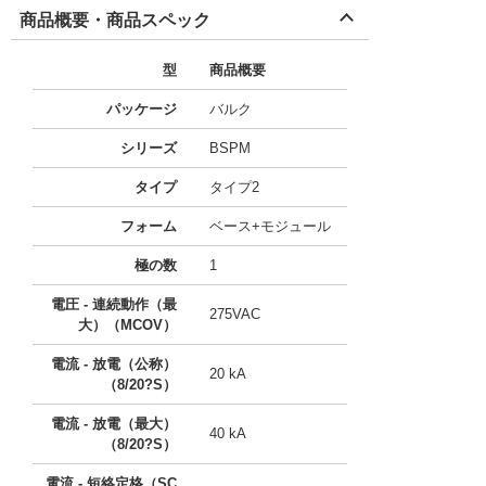
商品概要・商品スペック
型
商品概要
パッケージ
バルク
シリーズ
BSPM
タイプ
タイプ2
フォーム
ベース+モジュール
極の数
1
電圧 - 連続動作（最
275VAC
大）（MCOV）
電流 - 放電（公称）
20 kA
（8/20?S）
電流 - 放電（最大）
40 kA
（8/20?S）
電流 - 短絡定格（SC