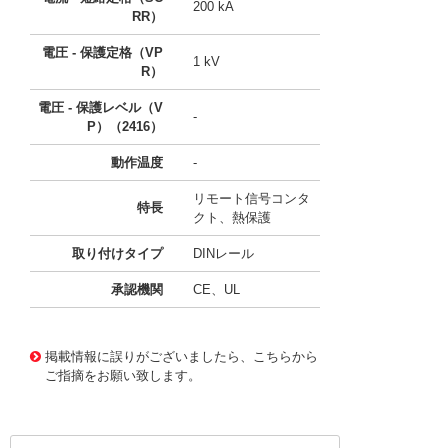
200 kA
RR）
電圧 - 保護定格（VP
1 kV
R）
電圧 - 保護レベル（V
-
P）（2416）
動作温度
-
リモート信号コンタ
特長
クト、熱保護
取り付けタイプ
DINレール
承認機関
CE、UL
11760205
!041! BSPM1120S2GR
掲載情報に誤りがございましたら、こちらから
ご指摘をお願い致します。