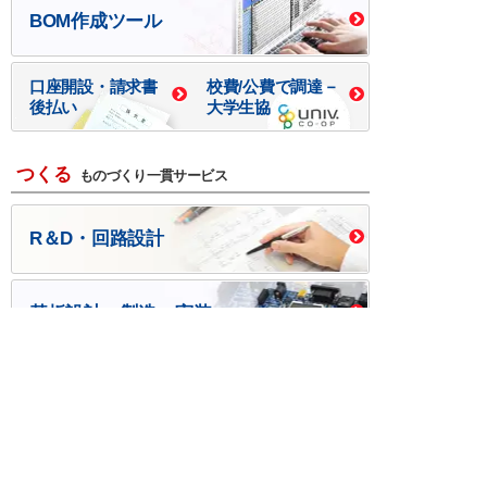
BOM作成ツール
口座開設・請求書
校費/公費で調達－
後払い
大学生協
つくる
ものづくり一貫サービス
R＆D・回路設計
基板設計・製造・実装
ケース・ハーネス加工
※掲載されている価格には消費税、各種手数料が含まれ