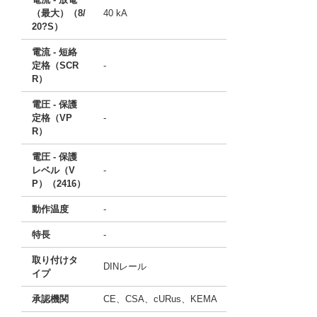
（最大）（8/
40 kA
20?S）
電流 - 短絡
定格（SCR
-
R）
電圧 - 保護
定格（VP
-
R）
電圧 - 保護
レベル（V
-
P）（2416）
動作温度
-
特長
-
取り付けタ
DINレール
イプ
承認機関
CE、CSA、cURus、KEMA