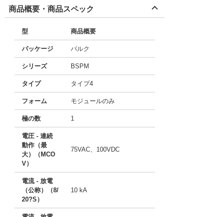
商品概要・商品スペック
型
商品概要
パッケージ
バルク
シリーズ
BSPM
タイプ
タイプ4
フォーム
モジュールのみ
極の数
1
電圧 - 連続
動作（最
75VAC、100VDC
大）（MCO
V）
電流 - 放電
（公称）（8/
10 kA
20?S）
電流 - 放電