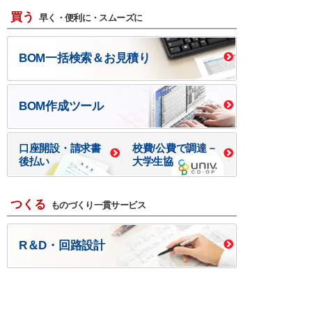
買う
早く・便利に・スムーズに
BOM一括検索＆お見積り
BOM作成ツール
口座開設・請求書
校費/公費で調達－
後払い
大学生協
つくる
ものづくり一貫サービス
R＆D・回路設計
基板設計・製造・実装