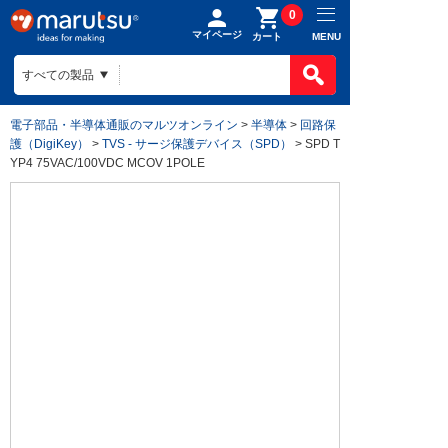
0
マイページ
MENU
カート
電子部品・半導体通販のマルツオンライン
>
半導体
>
回路保
護（DigiKey）
>
TVS - サージ保護デバイス（SPD）
> SPD T
YP4 75VAC/100VDC MCOV 1POLE