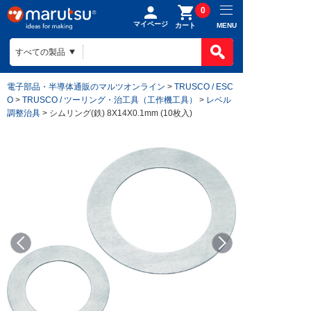
0
マイページ
MENU
カート
電子部品・半導体通販のマルツオンライン
>
TRUSCO / ESC
O
>
TRUSCO / ツーリング・治工具（工作機工具）
>
レベル
調整治具
> シムリング(鉄) 8X14X0.1mm (10枚入)