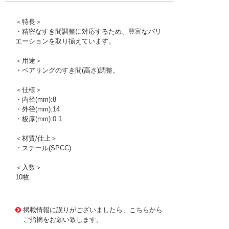
＜特長＞
・精密なすき間調整に対応するため、豊富なバリ
エーションを取り揃えています。
＜用途＞
・ベアリングのすき間(高さ)調整。
＜仕様＞
・内径(mm):8
・外径(mm):14
・板厚(mm):0.1
＜材質/仕上＞
・スチール(SPCC)
＜入数＞
10枚
1176318
!095! RF008014010
掲載情報に誤りがございましたら、こちらから
ご指摘をお願い致します。