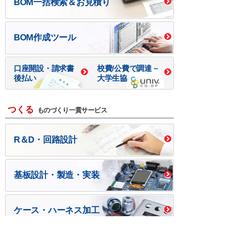
BOM一括検索＆お見積り
BOM作成ツール
口座開設・請求書
校費/公費で調達－
後払い
大学生協
つくる
ものづくり一貫サービス
R＆D・回路設計
基板設計・製造・実装
ケース・ハーネス加工