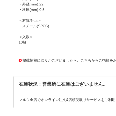
・外径(mm):22
・板厚(mm):0.5
＜材質/仕上＞
・スチール(SPCC)
＜入数＞
10枚
1176351
!095! RF015022050
掲載情報に誤りがございましたら、こちらからご指摘を
在庫状況：営業所に在庫はございません。
マルツ全店でオンライン注文&店頭受取りサービスをご利用