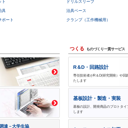
ット
ドリルスリーブ
治具
治具ベース
サポート
クランプ（工作機械用）
つくる
ものづくり一貫サービス
R＆D・回路設計
専任技術者がR＆D(研究開発）や回
たします
基板設計・製造・実装
基板の設計、開発商品のプロトタイ
します
で調達－大学生協