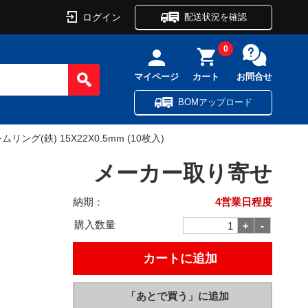
ログイン
配送状況を確認
0
マイページ
カート
お問合せ
BOMアップロード
シムリング(鉄) 15X22X0.5mm (10枚入)
メーカー取り寄せ
納期：
4営業日程度
購入数量