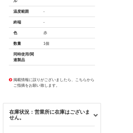
ル
温度範囲
-
終端
-
色
赤
数量
1個
同時使用/関
連製品
11763692
!041! BU-00203-2
掲載情報に誤りがございましたら、こちらから
ご指摘をお願い致します。
在庫状況：営業所に在庫はございま
せん。