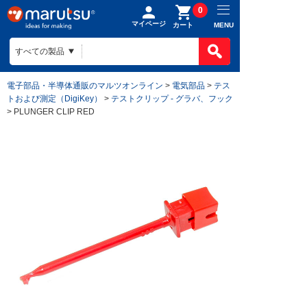
0
マイページ
MENU
カート
電子部品・半導体通販のマルツオンライン
>
電気部品
>
テス
トおよび測定（DigiKey）
>
テストクリップ - グラバ、フック
> PLUNGER CLIP RED