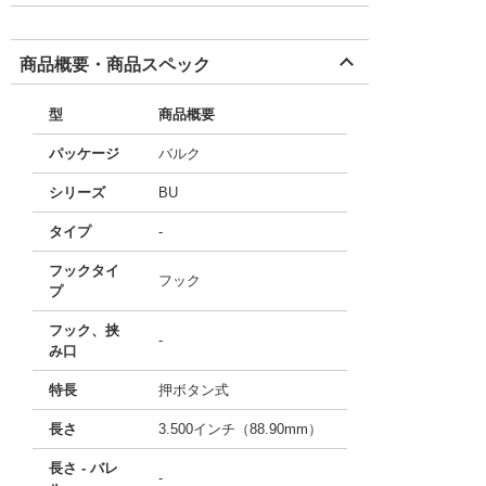
商品概要・商品スペック
型
商品概要
パッケージ
バルク
シリーズ
BU
タイプ
-
フックタイ
フック
プ
フック、挟
-
み口
特長
押ボタン式
長さ
3.500インチ（88.90mm）
長さ - バレ
-