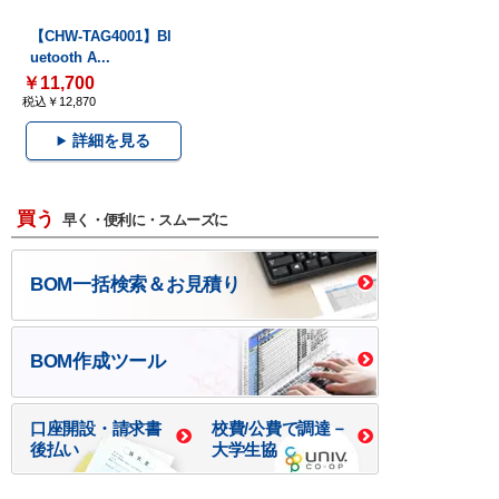
【CHW-TAG4001】Bl
uetooth A...
￥11,700
税込￥12,870
詳細を見る
買う
早く・便利に・スムーズに
BOM一括検索＆お見積り
BOM作成ツール
口座開設・請求書
校費/公費で調達－
後払い
大学生協