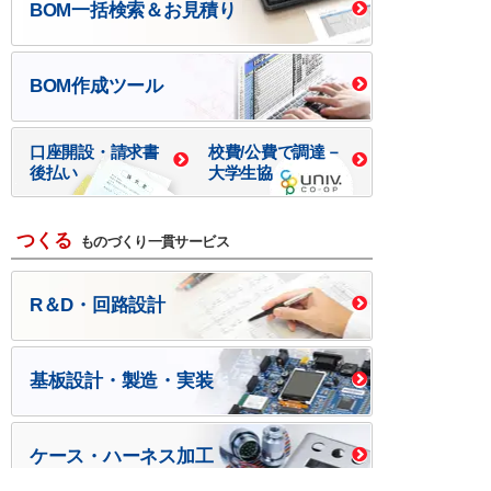
BOM一括検索＆お見積り
BOM作成ツール
口座開設・請求書
校費/公費で調達－
後払い
大学生協
つくる
ものづくり一貫サービス
R＆D・回路設計
基板設計・製造・実装
ケース・ハーネス加工