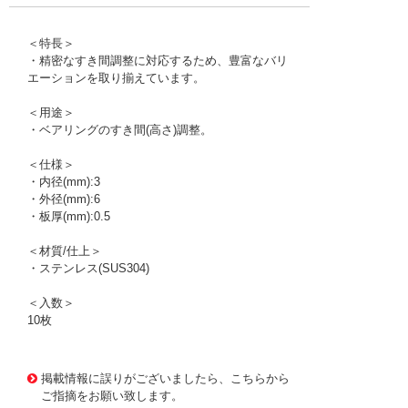
＜特長＞
・精密なすき間調整に対応するため、豊富なバリ
エーションを取り揃えています。
＜用途＞
・ベアリングのすき間(高さ)調整。
＜仕様＞
・内径(mm):3
・外径(mm):6
・板厚(mm):0.5
＜材質/仕上＞
・ステンレス(SUS304)
＜入数＞
10枚
1176385
!095! RS003006050
掲載情報に誤りがございましたら、こちらから
ご指摘をお願い致します。