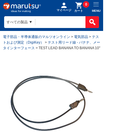
0
マイページ
MENU
カート
電子部品・半導体通販のマルツオンライン
>
電気部品
>
テス
トおよび測定（DigiKey）
>
テスト用リード線 - バナナ、メー
タインターフェース
> TEST LEAD BANANA TO BANANA 10"