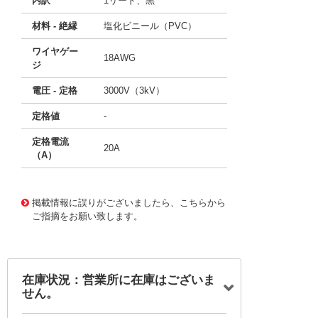
内訳
1リード、黒
材料 - 絶縁
塩化ビニール（PVC）
ワイヤゲー
18AWG
ジ
電圧 - 定格
3000V（3kV）
定格値
-
定格電流
20A
（A）
11763908
!041! BU-2929-M-10-0
掲載情報に誤りがございましたら、こちらから
ご指摘をお願い致します。
在庫状況：営業所に在庫はございま
せん。