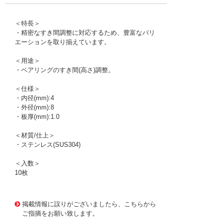
＜特長＞
・精密なすき間調整に対応するため、豊富なバリ
エーションを取り揃えています。
＜用途＞
・ベアリングのすき間(高さ)調整。
＜仕様＞
・内径(mm):4
・外径(mm):8
・板厚(mm):1.0
＜材質/仕上＞
・ステンレス(SUS304)
＜入数＞
10枚
1176400
!095! RS004008100
掲載情報に誤りがございましたら、こちらから
ご指摘をお願い致します。