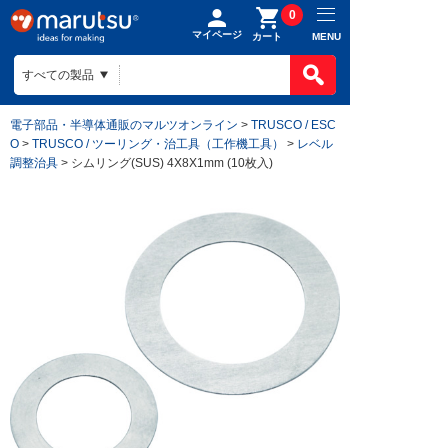
0
マイページ
MENU
カート
電子部品・半導体通販のマルツオンライン
>
TRUSCO / ESC
O
>
TRUSCO / ツーリング・治工具（工作機工具）
>
レベル
調整治具
> シムリング(SUS) 4X8X1mm (10枚入)