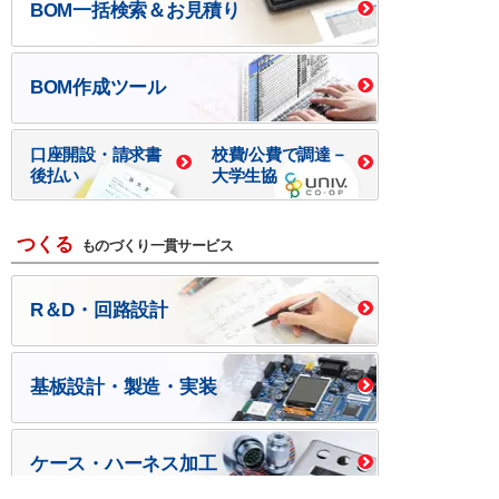
BOM一括検索＆お見積り
BOM作成ツール
口座開設・請求書
校費/公費で調達－
後払い
大学生協
つくる
ものづくり一貫サービス
R＆D・回路設計
基板設計・製造・実装
ケース・ハーネス加工