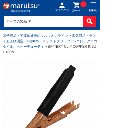
0
マイページ
MENU
カート
電子部品・半導体通販のマルツオンライン
>
電気部品
>
テス
トおよび測定（DigiKey）
>
テストクリップ - ワニ口、クロコ
ダイル、ヘビーデューティ
> BATTERY CLIP COPPER INSU
L 400A