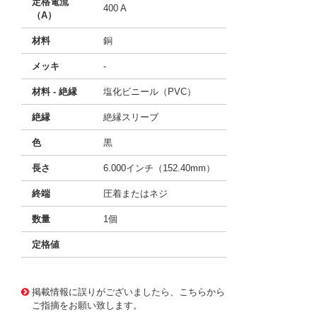
定格電流
400 A
（A）
材料
銅
メッキ
-
材料 - 絶縁
塩化ビニール（PVC）
絶縁
絶縁スリーブ
色
黒
長さ
6.000インチ（152.40mm）
終端
圧着またはネジ
数量
1個
定格値
11764035
!041! BU-41C-0
掲載情報に誤りがございましたら、こちらから
ご指摘をお願い致します。