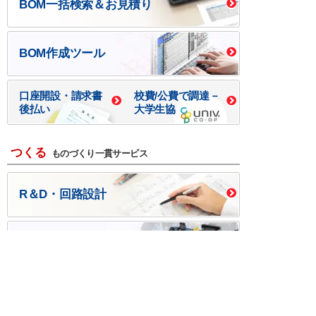
BOM一括検索＆お見積り
BOM作成ツール
口座開設・請求書
校費/公費で調達－
後払い
大学生協
つくる
ものづくり一貫サービス
R＆D・回路設計
基板設計・製造・実装
ケース・ハーネス加工