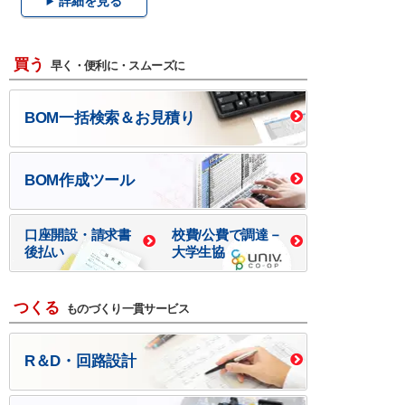
詳細を見る
買う
早く・便利に・スムーズに
BOM一括検索＆お見積り
BOM作成ツール
口座開設・請求書
校費/公費で調達－
後払い
大学生協
つくる
ものづくり一貫サービス
R＆D・回路設計