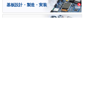
基板設計・製造・実装
ケース・ハーネス加工
※掲載されている価格には消費税、各種手数料が含まれ
ておりません。別途消費税およびお支払方法に応じた
手数料が必要になります。
※このホームページに掲載されている、記事・写真の一
部または全部をそのまま、または改変して利用・転
載・転用することを禁じます。
※商品によって販売価格が店頭価格と異なる場合がござ
います。
※弊社ではお客様が商品を選びやすくするためにデータ
シートの提供や技術情報、商品画像の表示を行ってい
ます。
しかしさまざまな事情により、これらの情報がすべて
正確であることを弊社が保証することはできません。
商品の正確な仕様等は各メーカーの最新のデータシー