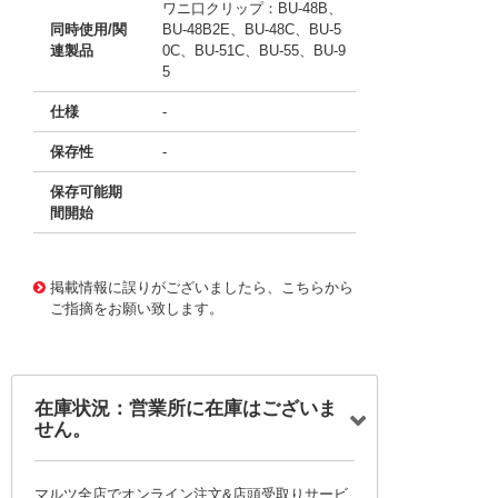
ワニ口クリップ：BU-48B、
同時使用/関
BU-48B2E、BU-48C、BU-5
連製品
0C、BU-51C、BU-55、BU-9
5
仕様
-
保存性
-
保存可能期
間開始
11764080
!041! BU-49-9
掲載情報に誤りがございましたら、こちらから
ご指摘をお願い致します。
在庫状況：営業所に在庫はございま
せん。
マルツ全店でオンライン注文&店頭受取りサービ