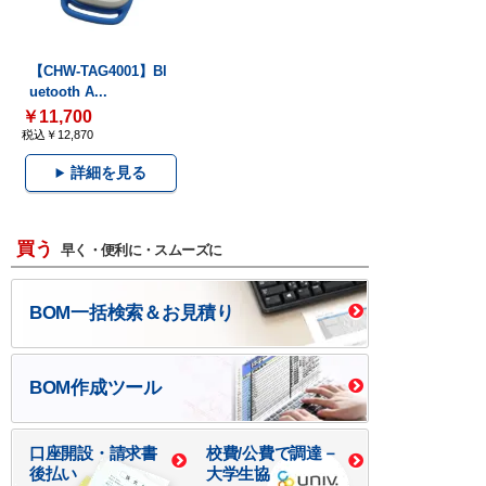
【CHW-TAG4001】Bl
uetooth A...
￥11,700
税込￥12,870
詳細を見る
買う
早く・便利に・スムーズに
BOM一括検索＆お見積り
BOM作成ツール
口座開設・請求書
校費/公費で調達－
後払い
大学生協