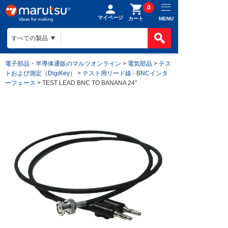
0
マイページ
MENU
カート
電子部品・半導体通販のマルツオンライン
>
電気部品
>
テス
トおよび測定（DigiKey）
>
テスト用リード線 - BNCインタ
ーフェース
> TEST LEAD BNC TO BANANA 24"