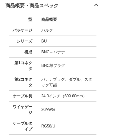
商品概要・商品スペック
型
商品概要
パッケージ
バルク
シリーズ
BU
構成
BNC～バナナ
第1コネク
BNC雄プラグ
タ
第2コネク
バナナプラグ、ダブル、スタ
タ
ック可能
ケーブル長
24.0インチ（609.60mm）
ワイヤゲー
20AWG
ジ
ケーブルタ
RG58/U
イプ