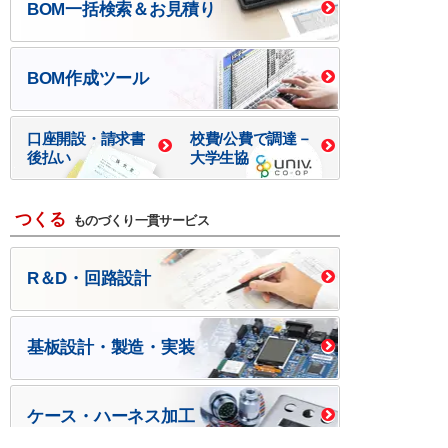
BOM一括検索＆お見積り
BOM作成ツール
口座開設・請求書
校費/公費で調達－
後払い
大学生協
つくる
ものづくり一貫サービス
R＆D・回路設計
基板設計・製造・実装
ケース・ハーネス加工