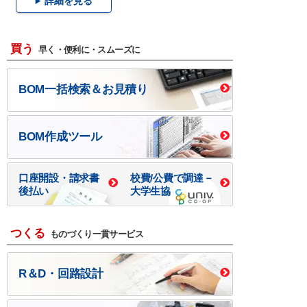
詳細を見る
買う
早く・便利に・スムーズに
BOM一括検索＆お見積り
BOM作成ツール
口座開設・請求書
校費/公費で調達－
後払い
大学生協
つくる
ものづくり一貫サービス
R＆D・回路設計