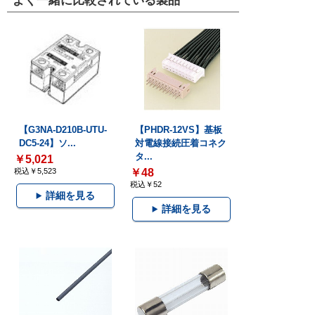
よく一緒に比較されている製品
【G3NA-D210B-UTU-
【PHDR-12VS】基板
DC5-24】ソ...
対電線接続圧着コネク
タ...
￥5,021
税込￥5,523
￥48
税込￥52
詳細を見る
詳細を見る