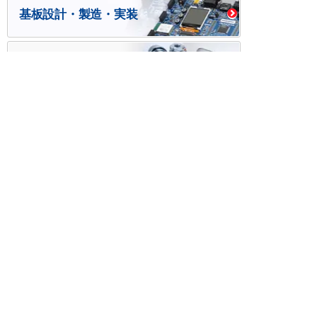
基板設計・製造・実装
ケース・ハーネス加工
※掲載されている価格には消費税、各種手数料が含まれ
ておりません。別途消費税およびお支払方法に応じた
手数料が必要になります。
※このホームページに掲載されている、記事・写真の一
部または全部をそのまま、または改変して利用・転
載・転用することを禁じます。
※商品によって販売価格が店頭価格と異なる場合がござ
います。
※弊社ではお客様が商品を選びやすくするためにデータ
シートの提供や技術情報、商品画像の表示を行ってい
ます。
しかしさまざまな事情により、これらの情報がすべて
正確であることを弊社が保証することはできません。
商品の正確な仕様等は各メーカーの最新のデータシー