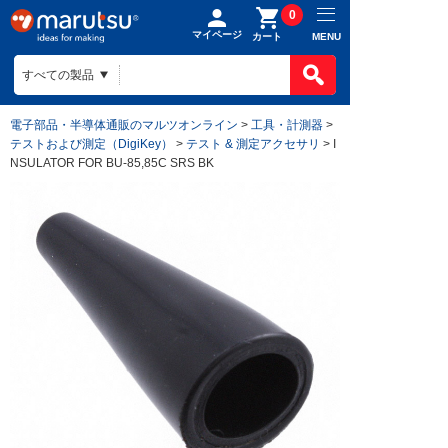
0
マイページ
MENU
カート
電子部品・半導体通販のマルツオンライン
>
工具・計測器
>
テストおよび測定（DigiKey）
>
テスト & 測定アクセサリ
> I
NSULATOR FOR BU-85,85C SRS BK