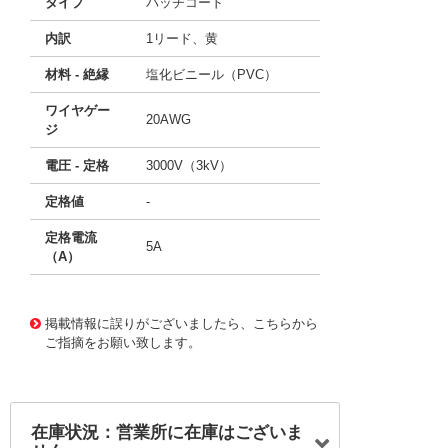
タイプ
パッチコード
内訳
1リード、黄
材料 - 絶縁
塩化ビニール（PVC）
ワイヤゲー
20AWG
ジ
電圧 - 定格
3000V（3kV）
定格値
-
定格電流
5A
（A）
11764261
!041! BU-P1081-36-4
掲載情報に誤りがございましたら、こちらから
ご指摘をお願い致します。
在庫状況：営業所に在庫はございま