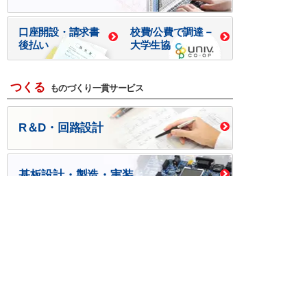
口座開設・請求書
校費/公費で調達－
後払い
大学生協
つくる
ものづくり一貫サービス
R＆D・回路設計
基板設計・製造・実装
ケース・ハーネス加工
※掲載されている価格には消費税、各種手数料が含まれ
ておりません。別途消費税およびお支払方法に応じた
手数料が必要になります。