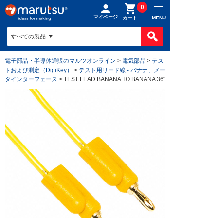
0
マイページ
MENU
カート
電子部品・半導体通販のマルツオンライン
>
電気部品
>
テス
トおよび測定（DigiKey）
>
テスト用リード線 - バナナ、メー
タインターフェース
> TEST LEAD BANANA TO BANANA 36"