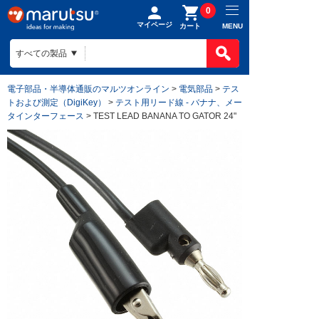
0
マイページ
MENU
カート
電子部品・半導体通販のマルツオンライン
>
電気部品
>
テス
トおよび測定（DigiKey）
>
テスト用リード線 - バナナ、メー
タインターフェース
> TEST LEAD BANANA TO GATOR 24"