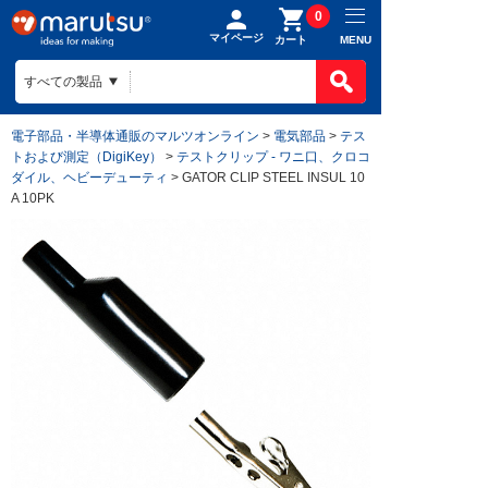
0
マイページ
MENU
カート
電子部品・半導体通販のマルツオンライン
>
電気部品
>
テス
トおよび測定（DigiKey）
>
テストクリップ - ワニ口、クロコ
ダイル、ヘビーデューティ
> GATOR CLIP STEEL INSUL 10
A 10PK