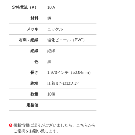
定格電流（A）
10 A
材料
鋼
メッキ
ニッケル
材料 - 絶縁
塩化ビニール（PVC）
絶縁
絶縁
色
黒
長さ
1.970インチ（50.04mm）
終端
圧着またははんだ
数量
10個
定格値
11764285
!041! BU-P2240-0
掲載情報に誤りがございましたら、こちらから
ご指摘をお願い致します。