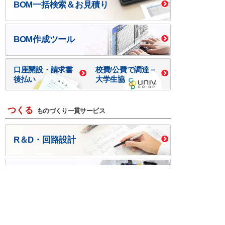
BOM一括検索＆お見積り
BOM作成ツール
口座開設・請求書
校費/公費で調達－
後払い
大学生協
つくる
ものづくり一貫サービス
R＆D・回路設計
基板設計・製造・実装
ケース・ハーネス加工