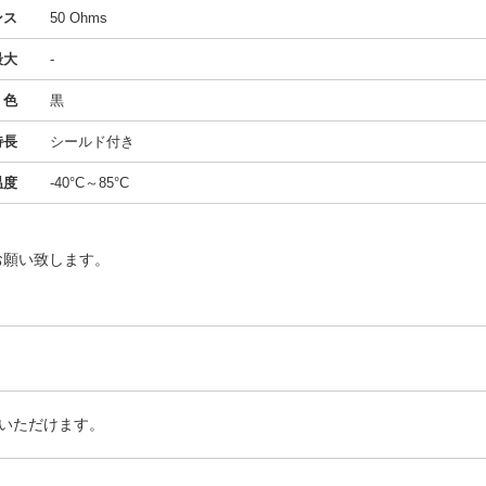
ンス
50 Ohms
最大
-
色
黒
特長
シールド付き
温度
-40°C～85°C
お願い致します。
いただけます。