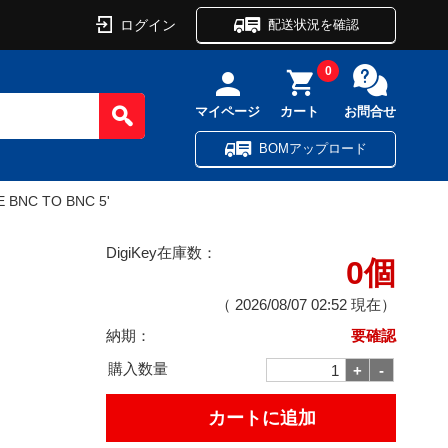
ログイン
配送状況を確認
0
マイページ
カート
お問合せ
BOMアップロード
 BNC TO BNC 5'
DigiKey在庫数：
0個
（
2026/08/07 02:52
現在）
納期：
要確認
購入数量