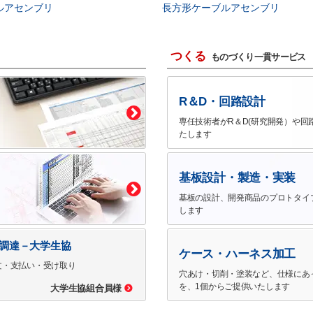
ルアセンブリ
長方形ケーブルアセンブリ
つくる
ものづくり一貫サービス
R＆D・回路設計
専任技術者がR＆D(研究開発）や回
たします
基板設計・製造・実装
基板の設計、開発商品のプロトタイ
します
で調達－大学生協
ケース・ハーネス加工
文・支払い・受け取り
穴あけ・切削・塗装など、仕様にあ
を、1個からご提供いたします
大学生協組合員様