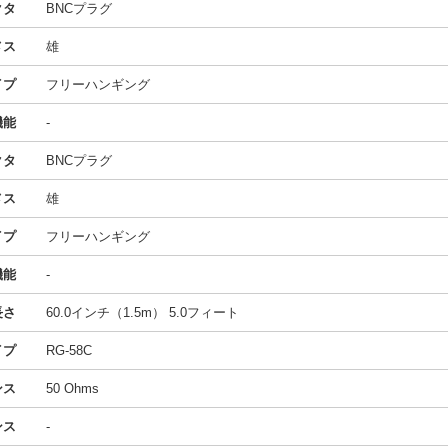
クタ
BNCプラグ
メス
雄
イプ
フリーハンギング
機能
-
クタ
BNCプラグ
メス
雄
イプ
フリーハンギング
機能
-
長さ
60.0インチ（1.5m） 5.0フィート
イプ
RG-58C
ンス
50 Ohms
ンス
-