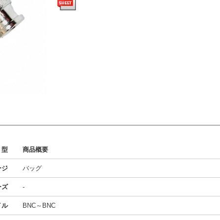
型
商品概要
ージ
バッグ
ーズ
-
イル
BNC～BNC