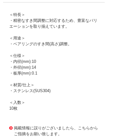
＜特長＞
・精密なすき間調整に対応するため、豊富なバリ
エーションを取り揃えています。
＜用途＞
・ベアリングのすき間(高さ)調整。
＜仕様＞
・内径(mm):10
・外径(mm):14
・板厚(mm):0.1
＜材質/仕上＞
・ステンレス(SUS304)
＜入数＞
10枚
1176445
!095! RS010014010
掲載情報に誤りがございましたら、こちらから
ご指摘をお願い致します。