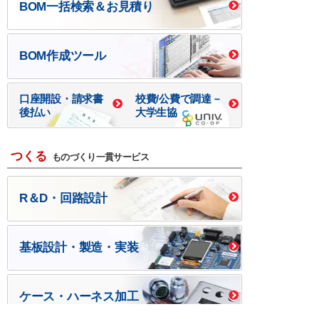
BOM一括検索＆お見積り
BOM作成ツール
口座開設・請求書
校費/公費で調達－
後払い
大学生協
つくる
ものづくり一貫サービス
R＆D・回路設計
基板設計・製造・実装
ケース・ハーネス加工