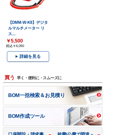
【DMM-W-K8】デジタ
ルマルチメーター リ
ス...
￥5,500
税込￥6,050
詳細を見る
買う
早く・便利に・スムーズに
BOM一括検索＆お見積り
BOM作成ツール
口座開設・請求書
校費/公費で調達－