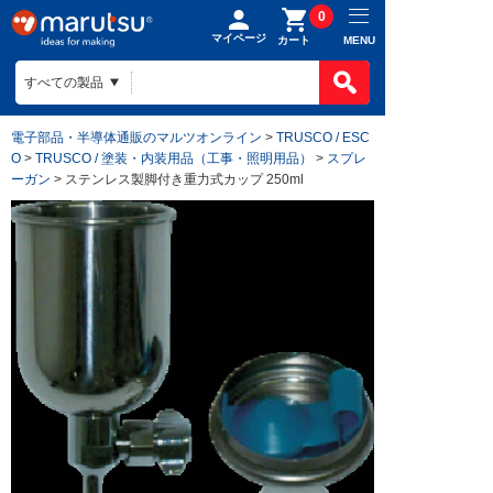
0
マイページ
MENU
カート
電子部品・半導体通販のマルツオンライン
>
TRUSCO / ESC
O
>
TRUSCO / 塗装・内装用品（工事・照明用品）
>
スプレ
ーガン
> ステンレス製脚付き重力式カップ 250ml