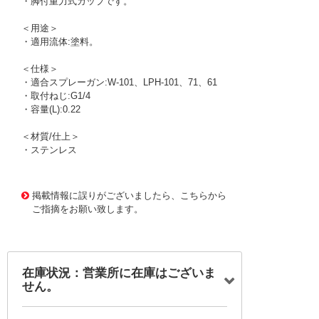
・脚付重力式カップです。
＜用途＞
・適用流体:塗料。
＜仕様＞
・適合スプレーガン:W-101、LPH-101、71、61
・取付ねじ:G1/4
・容量(L):0.22
＜材質/仕上＞
・ステンレス
1176519
!095! PC-250SB-2LF
掲載情報に誤りがございましたら、こちらから
ご指摘をお願い致します。
在庫状況：営業所に在庫はございま
せん。